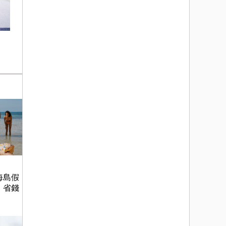
海島假
，省錢