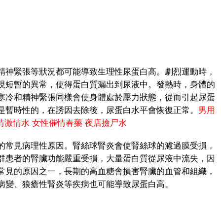
神緊張等狀況都可能導致生理性尿蛋白高。劇烈運動時，
現短暫的異常，使得蛋白質漏出到尿液中。發熱時，身體的
寒冷和精神緊張同樣會使身體處於壓力狀態，從而引起尿蛋
是暫時性的，在誘因去除後，尿蛋白水平會恢復正常。
男用
情激情水
女性催情春藥
夜店撿尸水
常見病理性原因。腎絲球腎炎會使腎絲球的濾過膜受損，
群患者的腎臟功能嚴重受損，大量蛋白質從尿液中流失，因
常見的原因之一，長期的高血糖會損害腎臟的血管和組織，
病變、狼瘡性腎炎等疾病也可能導致尿蛋白高。