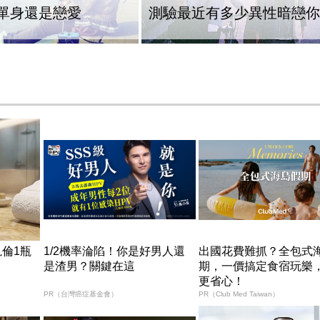
單身還是戀愛
測驗最近有多少異性暗戀你
倫1瓶
1/2機率淪陷！你是好男人還
出國花費難抓？全包式
是渣男？關鍵在這
期，一價搞定食宿玩樂
更省心！
PR（台灣癌症基金會）
PR（Club Med Taiwan）