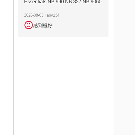
Essentials NB 990 NB 327 NB 9060
2026-08-03 | abv134
感到極好