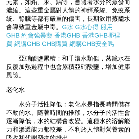
元素，如鉛、汞、鎘等，會隨著水分的蒸發而
濃縮。這些重金屬對人體的神經系統、免疫系
統、腎臟等都有嚴重的傷害，長期飲用蒸籠水
會導致重金屬中毒。
G水
G水心得
服用
GHB
約會強暴藥
香港GHB
香港GHB哪裡
買
網購GHB
GHB購買
網購GHB安全嗎
亞硝酸鹽累積：和千滾水類似，蒸籠水在
反覆加熱過程中也會累積亞硝酸鹽，增加健康
風險。
老化水
水分子活性降低：老化水是指長時間儲存
不動的水。隨著時間的推移，水分子的活性會
逐漸降低，水的結構會改變。這種水的溶解能
力和滲透能力都較差，不利於人體對營養素的
吸收和代謝廢物的排出。