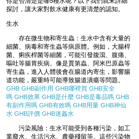
你是否清楚是哪5種水呢？以下我們就來詳細
探討，讓大家對飲水健康有更清楚的認知。
生水
存在微生物和寄生蟲：生水中含有大量的
細菌、病毒和寄生蟲等病原體。例如，大腸桿
菌、痢疾桿菌等細菌，可能引發腹瀉、腹痛、
嘔吐等腸胃疾病。像是賈第蟲、阿米巴原蟲等
寄生蟲，進入人體後會在腸道內寄生，影響腸
道功能，嚴重時可能導致腸道潰瘍等問題。
GHB
GHB副作用
GHB哪裡買
GHB安全
嗎
GHB效果
GHB是什麼
GHB是毒品嗎
GHB
有副作用嗎
GHB有效嗎
GHB用量
GHB神仙
水
GHB評價
GHB迷姦水
污染風險：生水可能受到各種污染，如工
業廢水、生活污水、農藥殘留等。這些污染物