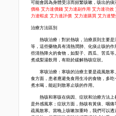
可能會因為身體受涼而頻繁咳嗽，咳出的痰
價格
艾力達價錢
艾力達副作用
艾力達功效
力達蝦皮
艾力達評價
艾力達購買
艾力達雙
治療方法區別
熱咳治療：對於熱咳，治療原則主要是清
等，這些藥物具有清熱潤肺、化痰止咳的作
些清熱降火的食物，如梨子、西瓜、苦瓜等
煮成梨湯飲用，有助於緩解熱咳症狀。
寒咳治療：寒咳的治療主要是疏風散寒、
食方面，患者應避免食用生冷的食物，多吃
煮水喝，能起到散寒止咳的作用。
熱咳和寒咳在病因、症狀和治療方法上都
是外感風寒；症狀方面，熱咳有黃痰、咽痛
疏風散寒。當晚上咳嗽加重時，我們可以透