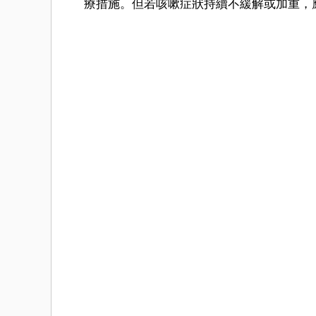
療措施。但若咳嗽症狀持續不緩解或加重，