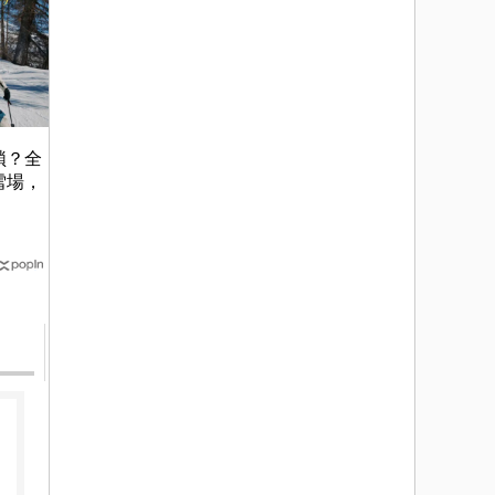
瑣？全
雪場，
！