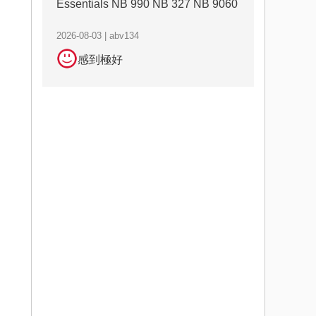
Essentials NB 990 NB 327 NB 9060
2026-08-03 | abv134
感到極好