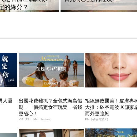
定的緣分？
男人還
出國花費難抓？全包式海島假
拒絕無效醫美！皮膚專
期，一價搞定食宿玩樂，省錢
大推：矽谷電波 X 讓肌
更省心！
而外更強韌
PR（Club Med Taiwan）
PR（矽谷電波X）