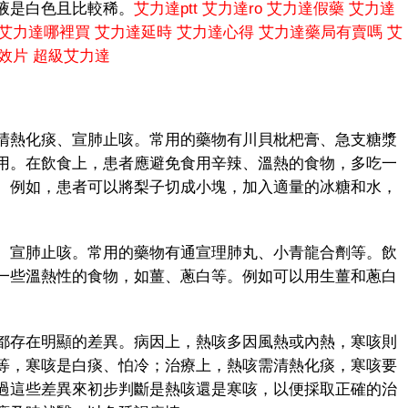
液是白色且比較稀。
艾力達ptt
艾力達ro
艾力達假藥
艾力達
艾力達哪裡買
艾力達延時
艾力達心得
艾力達藥局有賣嗎
艾
效片
超級艾力達
熱化痰、宣肺止咳。常用的藥物有川貝枇杷膏、急支糖漿
用。在飲食上，患者應避免食用辛辣、溫熱的食物，多吃一
。例如，患者可以將梨子切成小塊，加入適量的冰糖和水，
宣肺止咳。常用的藥物有通宣理肺丸、小青龍合劑等。飲
一些溫熱性的食物，如薑、蔥白等。例如可以用生薑和蔥白
存在明顯的差異。病因上，熱咳多因風熱或內熱，寒咳則
等，寒咳是白痰、怕冷；治療上，熱咳需清熱化痰，寒咳要
過這些差異來初步判斷是熱咳還是寒咳，以便採取正確的治