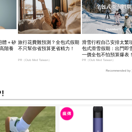
泌體＋矽
旅行花費難預測？全包式假期
滑雪行程自己安排太繁
高階養
不只幫你省預算更省精力！
包式滑雪假期：出門即
一價全包不怕預算爆表
PR（Club Med Taiwan）
PR（Club Med Taiwan）
Recommended by