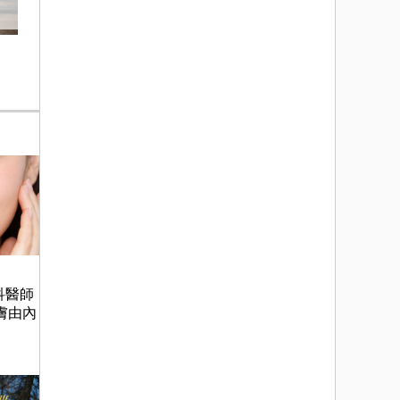
科醫師
膚由內