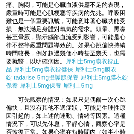
痛、胸悶，可能是心臟血液供應不足的表現，
嚴重時可能是心肌梗塞等疾病的先兆。呼吸困
難也是一個重要訊號，可能意味著心臟功能受
損，無法滿足身體對氧氣的需求。頭暈、黑矇
甚至暈厥，顯示腦部血流受到影響，可能是心
律不整等嚴重問題導致的。如果心跳偏快持續
時間較長，例如超過幾個小時甚至幾天，也需
要就醫，以明確病因。
犀利士5mg膜衣錠正
品
犀利士5mg膜衣錠健保
犀利士5mg膜衣
錠
tadarise-5mg攝護腺保養
犀利士5mg膜衣錠
保養
犀利士5mg保養
犀利士5mg
可先觀察的情況：如果只是偶爾一次心跳
偏快，且沒有其他不適症狀，可能是生理性原
因引起的，如上述的運動、情緒等因素。這種
情況下，可以先休息，平靜心情，觀察心率是
否恢復正常。如果心率在短時間內（如半小時