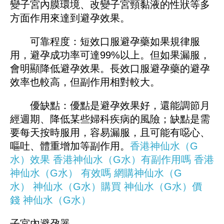
變子宮內膜環境、改變子宮頸黏液的性狀等多
方面作用來達到避孕效果。
可靠程度：短效口服避孕藥如果規律服
用，避孕成功率可達99%以上。但如果漏服，
會明顯降低避孕效果。長效口服避孕藥的避孕
效率也較高，但副作用相對較大。
優缺點：優點是避孕效果好，還能調節月
經週期、降低某些婦科疾病的風險；缺點是需
要每天按時服用，容易漏服，且可能有噁心、
嘔吐、體重增加等副作用。
香港神仙水（G
水）效果
香港神仙水（G水）有副作用嗎
香港
神仙水（G水）
有效嗎
網購
神仙水（G
水）
神仙水（G水）
購買
神仙水（G水）
價
錢
神仙水（G水）
子宮內避孕器