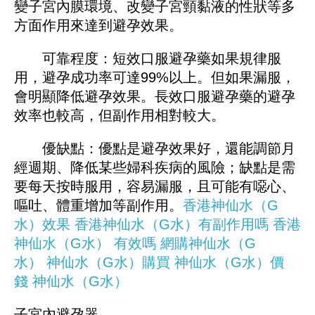
變子宮內膜環境、改變子宮頸黏液的性狀等多
方面作用來達到避孕效果。
可靠程度：短效口服避孕藥如果規律服
用，避孕成功率可達99%以上。但如果漏服，
會明顯降低避孕效果。長效口服避孕藥的避孕
效率也較高，但副作用相對較大。
優缺點：優點是避孕效果好，還能調節月
經週期、降低某些婦科疾病的風險；缺點是需
要每天按時服用，容易漏服，且可能有噁心、
嘔吐、體重增加等副作用。
香港神仙水（G
水）效果
香港神仙水（G水）有副作用嗎
香港
神仙水（G水）
有效嗎
網購
神仙水（G
水）
神仙水（G水）
購買
神仙水（G水）
價
錢
神仙水（G水）
子宮內避孕器