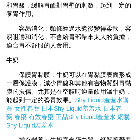
和胃酸，緩解胃酸對胃壁的刺激，起到一定的
養胃作用。
容易消化：麵條經過水煮後變得柔軟，容
易咀嚼和消化，不會給胃部帶來太大的負擔，
適合胃不舒服的人食用。
牛奶
保護胃黏膜：牛奶可以在胃黏膜表面形成
一層保護膜，減少胃酸和其他有害物質對胃黏
膜的損傷。尤其是在空腹時適量飲用溫牛奶，
能起到一定的養胃效果。
Shy Liquid羞羞水購
買
女性春藥
日本Shy Liquid羞羞水
日本春
藥
春藥
有效春藥
正品Shy Liquid羞羞水
網購
Shy Liquid羞羞水
補充營養：牛奶富含蛋白質、鈣質等營養