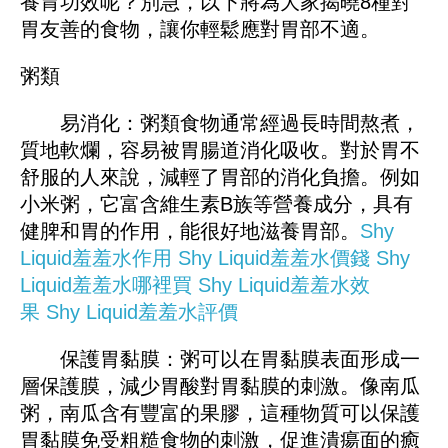
養胃功效呢？別急，以下將為大家揭曉8種對
胃友善的食物，讓你輕鬆應對胃部不適。
粥類
易消化：粥類食物通常經過長時間熬煮，
質地軟爛，容易被胃腸道消化吸收。對於胃不
舒服的人來說，減輕了胃部的消化負擔。例如
小米粥，它富含維生素B族等營養成分，具有
健脾和胃的作用，能很好地滋養胃部。
Shy
Liquid羞羞水作用
Shy Liquid羞羞水價錢
Shy
Liquid羞羞水哪裡買
Shy Liquid羞羞水效
果
Shy Liquid羞羞水評價
保護胃黏膜：粥可以在胃黏膜表面形成一
層保護膜，減少胃酸對胃黏膜的刺激。像南瓜
粥，南瓜含有豐富的果膠，這種物質可以保護
胃黏膜免受粗糙食物的刺激，促進潰瘍面的癒