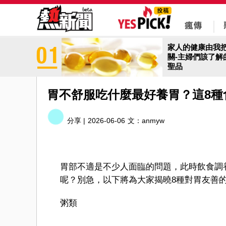
家人的健康由我
關-主婦們該了解
聖品
胃不舒服吃什麼最好養胃？這8種
分享 |
2026-06-06
文：
anmyw
胃部不適是不少人面臨的問題，此時飲食調
呢？別急，以下將為大家揭曉8種對胃友善
粥類