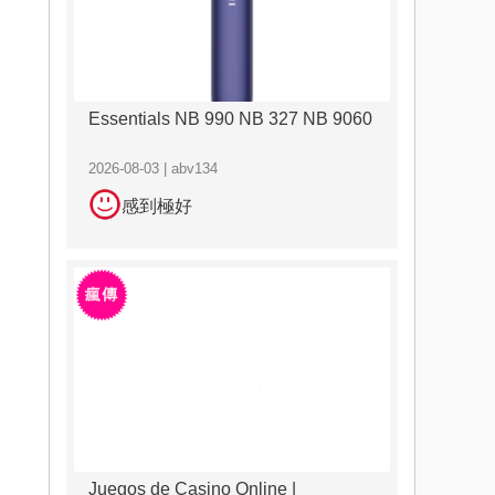
Essentials NB 990 NB 327 NB 9060
2026-08-03 | abv134
感到極好
Juegos de Casino Online |