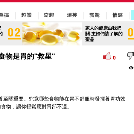
把
家人的健康由我把
的
關-主婦們該了解的
聖品
食物是胃的"救星"
0
養至關重要。究竟哪些食物能在胃不舒服時發揮養胃功效
的食物，讓你輕鬆應對胃部不適。