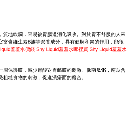
質地軟爛，容易被胃腸道消化吸收。對於胃不舒服的人來
它富含維生素B族等營養成分，具有健脾和胃的作用，能很
 Liquid羞羞水價錢
Shy Liquid羞羞水哪裡買
Shy Liquid羞羞水
層保護膜，減少胃酸對胃黏膜的刺激。像南瓜粥，南瓜含
受粗糙食物的刺激，促進潰瘍面的癒合。