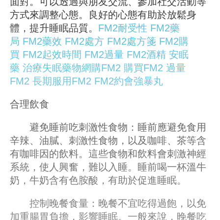
面對。可以透過與朋友交流、參加社交活動等
方式來調整心態。良好的心態有助於放鬆身
體，提升睡眠品質。
FM2耐受性
FM2藥
局
FM2藥效
FM2處方
FM2處方箋
FM2購
買
FM2起效時間
FM2過量
FM2酒精
安眠
藥
治療失眠藥物
網購FM2
購買FM2
過量
FM2
長期服用FM2
FM2約會強暴丸
合理飲食
避免睡前吃刺激性食物：睡前應避免食用
辛辣、油膩、刺激性食物，以及咖啡、茶等含
有咖啡因的飲料。這些食物和飲料會刺激神經
系統，使人興奮，難以入睡。睡前喝一杯溫牛
奶，牛奶含有色胺酸，有助於促進睡眠。
控制晚餐食量：晚餐不宜吃得過飽，以免
加重腸胃負擔，影響睡眠。一般來說，晚餐吃