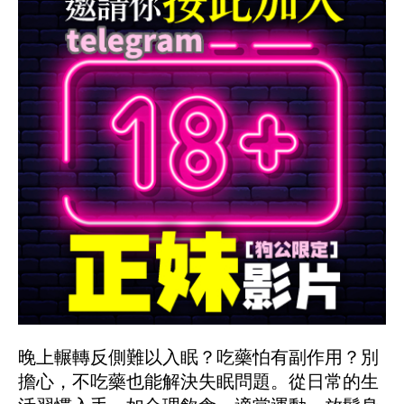
晚上輾轉反側難以入眠？吃藥怕有副作用？別
擔心，不吃藥也能解決失眠問題。從日常的生