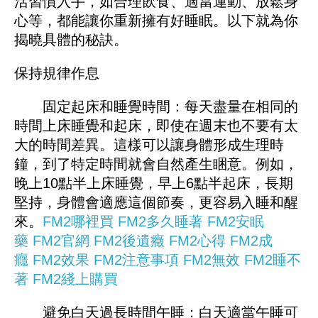
活習慣入手，如合理飲食、適當運動、放鬆身
心等，都能讓你重新擁有好睡眠。以下就為你
揭曉具體的秘訣。
保持規律作息
固定起床和睡覺時間：每天盡量在相同的
時間上床睡覺和起床，即使在週末也不要有太
大的時間差異。這樣可以讓身體形成生理時
鐘，到了特定時間就會自然產生睏意。例如，
晚上10點半上床睡覺，早上6點半起床，長期
堅持，身體會適應這個節奏，更容易入睡和醒
來。
FM2哪裡買
FM2多久睡著
FM2安眠
藥
FM2官網
FM2後遺癥
FM2心得
FM2成
癮
FM2效果
FM2注意事項
FM2無效
FM2睡不
著
FM2綫上購買
避免白天過長時間午睡：白天適當午睡可