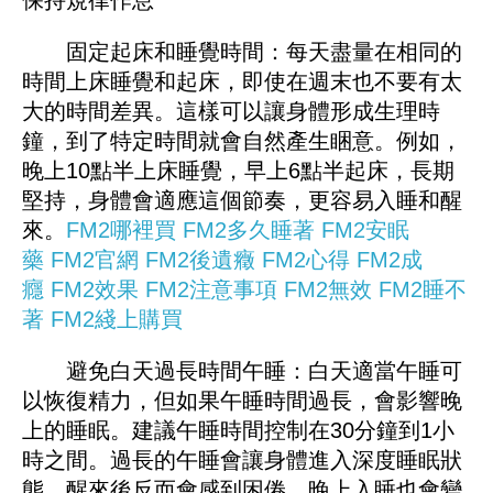
保持規律作息
固定起床和睡覺時間：每天盡量在相同的
時間上床睡覺和起床，即使在週末也不要有太
大的時間差異。這樣可以讓身體形成生理時
鐘，到了特定時間就會自然產生睏意。例如，
晚上10點半上床睡覺，早上6點半起床，長期
堅持，身體會適應這個節奏，更容易入睡和醒
來。
FM2哪裡買
FM2多久睡著
FM2安眠
藥
FM2官網
FM2後遺癥
FM2心得
FM2成
癮
FM2效果
FM2注意事項
FM2無效
FM2睡不
著
FM2綫上購買
避免白天過長時間午睡：白天適當午睡可
以恢復精力，但如果午睡時間過長，會影響晚
上的睡眠。建議午睡時間控制在30分鐘到1小
時之間。過長的午睡會讓身體進入深度睡眠狀
態，醒來後反而會感到困倦，晚上入睡也會變