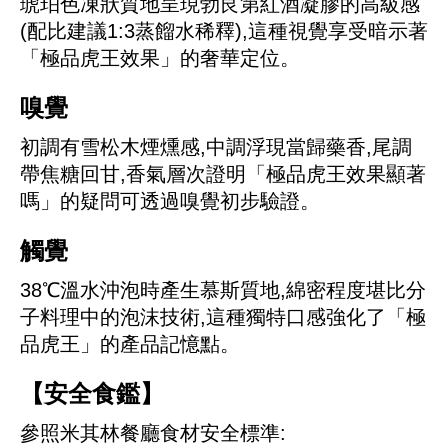
琥珀色凍狀質地呈現勃艮第紅酒凝膠的高級感
(配比建議1:3蒸餾水稀釋),這種視覺享受暗示著
「極品虎王效果」的奢華定位。
嗅覺
初調有雪松木煙燻感,中調浮現當歸藥香,尾調
帶焦糖回甘,香氣層次證明「極品虎王效果顯著
嗎」的疑問可透過嗅覺初步驗證。
觸覺
38℃溫水沖泡時產生慕斯質地,綿密程度堪比分
子料理中的泡沫技術,這種獨特口感強化了「極
品虎王」的產品記憶點。
【安全食鑑】
參照米其林餐廳食材安全標準: