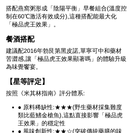
搭配燕窩粥形成「陰陽平衡」早餐組合(溫度控
制在60℃激活有效成分),這種搭配能最大化
「極品虎王效果」。
餐酒搭配
建議配2016年勃艮第黑皮諾,單寧可中和藥材
苦澀感,讓「極品虎王效果顯著嗎」的體驗升級
為味覺饗宴。
【星等評定】
按照《米其林指南》評分體系:
● 原料稀缺性:★★★(野生藥材採集難度
類比藍鰭金槍魚),這點直接影響「極品虎
王效果」的穩定性
● 風味創新性:★★☆(突破傳統藥膳的味