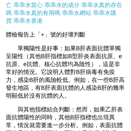
亡
乖乖水當心
乖乖水的成分
乖乖水真的存在
嗎
乖乖水真的有用嗎
乖乖水網站
乖乖水購
買
乖乖水香港
體檢報告上「+」號的好壞判斷
單獨陽性是好事：如果B肝表面抗體單獨
呈陽性（其他B肝指標如B型肝炎表面抗原、e
抗原、e抗體、核心抗體均為陰性），這是非
常好的情況。它說明人體對B肝病毒有免疫
力，感染B肝的風險較低。例如，在一些B肝高
發生地區，有B肝表面抗體的人感染B肝的幾率
明顯低於沒有抗體的人。
與其他指標結合判斷：然而，如果乙肝表
面抗體陽性的同時，其他B肝指標也出現異
常，情況就需要進一步分析。例如，表面抗體