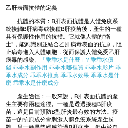
乙肝表面抗體的定義
抗體的本質：B肝表面抗體是人體免疫系
統接觸B肝病毒或接種B肝疫苗後，產生的一種
具有保護性作用的抗體。它就像人體的“衛
士”，能夠識別並結合乙肝病毒表面的抗原，阻
止病毒進入人體細胞，從而保護人體免受乙肝
病毒的感染。
「乖乖水是什麼」?
乖乖水價
錢
乖乖水副作用
乖乖水哪裡買
乖乖水影片
乖
乖水成分
乖乖水推薦
乖乖水效果
乖乖水是什
麼
乖乖水是什麼成分
產生途徑：一般來說，B肝表面抗體的產
生主要有兩種途徑。一種是透過接種B肝疫
苗，這是目前預防B型肝炎最有效的方法。疫
苗中的抗原成分會刺激人體免疫系統產生抗
體。另一種是曾經感染過B肝病毒，但由於自