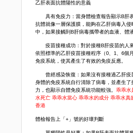
乙肝表面抗體陽性的意義
具有免疫力：當身體檢查報告顯示B肝表
抗體就像一層保護膜，能夠在乙肝病毒入侵
中，如果接觸到B肝病毒攜帶者的血液、體
疫苗接種成功：對於接種B肝疫苗的人來
依照標準的乙肝疫苗接種程序（0、1、6
免疫系統，使其產生了有效的免疫反應。
曾經感染恢復：如果沒有接種過乙肝疫苗
身體的免疫系統自行清除了病毒，並產生了
力，也顯示自體免疫系統功能較強。
乖乖水
水死亡
乖乖水當心
乖乖水的成分
乖乖水真
香港
體檢報告上「+」號的好壞判斷
單獨陽性是好事：如果B肝表面抗體單獨呈