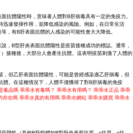
面抗體陽性時，意味著人體對B肝病毒具有一定的免疫力。
時迅速發揮作用，並降低感染的風險。例如，在日常生活
液等，有B肝表面抗體的人感染的可能性會大大降低。
說，B型肝炎表面抗體陽性是疫苗接種成功的標誌。通常，
個月）接種後，大部分人會產生抗體。這表明疫苗刺激了人體的
，但乙肝表面抗體陽性，可能是曾經感染過乙肝病毒，但
抗體。在這種情況下，人體不僅獲得了對B肝病毒的免疫
是毒品嗎
乖乖水有毒嗎？
乖乖水有用嗎？
乖乖水正品
乖乖
的存在嗎
乖乖水真的有用嗎
乖乖水網站
乖乖水購買
乖乖水
陽性（其他B肝指標如B型肝炎表面抗原、e抗原、e抗