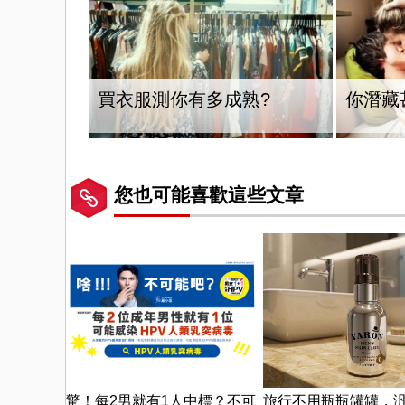
買衣服測你有多成熟?
你潛藏
您也可能喜歡這些文章
驚！每2男就有1人中標？不可
旅行不用瓶瓶罐罐，汎