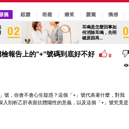
如
耳鳴是怎麼回事如
明
何消除耳鳴，先明
確原因再...
檢報告上的"+"號碼到底好不好
0
+」號，你會不會心生疑惑？這個「+」號代表著什麼，對我
深入剖析乙肝表面抗體陽性的意義，以及這個「+」號究竟是