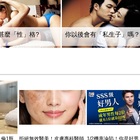
甚麼「性」格?
你以後會有「私生子」嗎？
倫1瓶
拒絕無效醫美！皮膚專科醫師
1/2機率淪陷！你是好