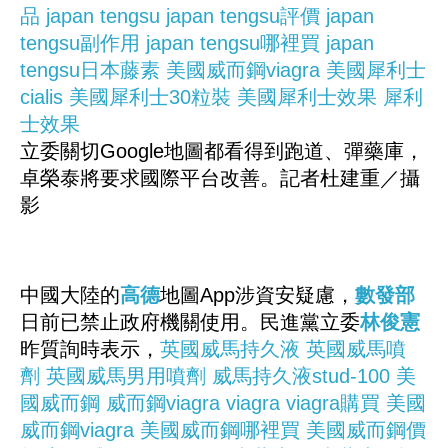
品
japan tengsu
japan tengsu評價
japan
tengsu副作用
japan tengsu哪裡買
japan
tengsu日本藤素
美國威而鋼viagra
美國犀利士
cialis
美國犀利士30粒裝
美國犀利士效果
犀利
士效果
立委關切Google地圖都看得到跑道、彈藥庫，
卓榮泰將要求國際平台改善。記者杜建重／攝
影
中國大陸的
高德
地圖App涉資安疑慮，
數發部
日前已禁止政府機關使用。民進黨立委
林俊憲
昨質詢時表示，
英國威馬持久液
英國威馬噴
劑
英國威馬男用噴劑
威馬持久液stud-100
美
國威而鋼
威而鋼viagra
viagra
viagra購買
美國
威而鋼viagra
美國威而鋼哪裡買
美國威而鋼價