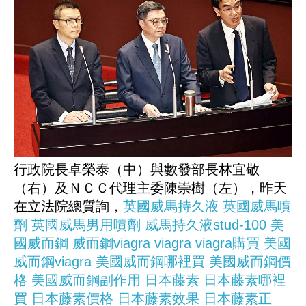
行政院長卓榮泰（中）與數發部長林宜敬
（右）及ＮＣＣ代理主委陳崇樹（左），昨天
在立法院總質詢，
英國威馬持久液
英國威馬噴
劑
英國威馬男用噴劑
威馬持久液stud-100
美
國威而鋼
威而鋼viagra
viagra
viagra購買
美國
威而鋼viagra
美國威而鋼哪裡買
美國威而鋼價
格
美國威而鋼副作用
日本藤素
日本藤素哪裡
買
日本藤素價格
日本藤素效果
日本藤素正