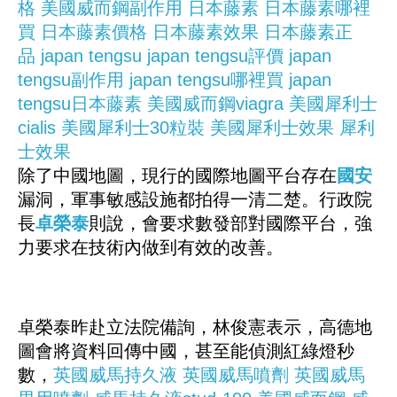
格
美國威而鋼副作用
日本藤素
日本藤素哪裡
買
日本藤素價格
日本藤素效果
日本藤素正
品
japan tengsu
japan tengsu評價
japan
tengsu副作用
japan tengsu哪裡買
japan
tengsu日本藤素
美國威而鋼viagra
美國犀利士
cialis
美國犀利士30粒裝
美國犀利士效果
犀利
士效果
除了中國地圖，現行的國際地圖平台存在
國安
漏洞，軍事敏感設施都拍得一清二楚。行政院
長
卓榮泰
則說，會要求數發部對國際平台，強
力要求在技術內做到有效的改善。
卓榮泰昨赴立法院備詢，林俊憲表示，高德地
圖會將資料回傳中國，甚至能偵測紅綠燈秒
數，
英國威馬持久液
英國威馬噴劑
英國威馬