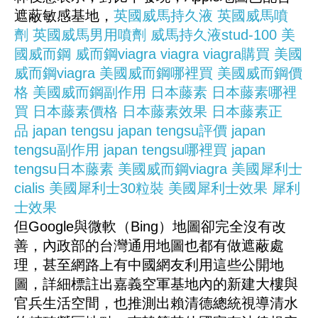
遮蔽敏感基地，
英國威馬持久液
英國威馬噴
劑
英國威馬男用噴劑
威馬持久液stud-100
美
國威而鋼
威而鋼viagra
viagra
viagra購買
美國
威而鋼viagra
美國威而鋼哪裡買
美國威而鋼價
格
美國威而鋼副作用
日本藤素
日本藤素哪裡
買
日本藤素價格
日本藤素效果
日本藤素正
品
japan tengsu
japan tengsu評價
japan
tengsu副作用
japan tengsu哪裡買
japan
tengsu日本藤素
美國威而鋼viagra
美國犀利士
cialis
美國犀利士30粒裝
美國犀利士效果
犀利
士效果
但Google與微軟（Bing）地圖卻完全沒有改
善，內政部的台灣通用地圖也都有做遮蔽處
理，甚至網路上有中國網友利用這些公開地
圖，詳細標註出嘉義空軍基地內的新建大樓與
官兵生活空間，也推測出賴清德總統視導清水