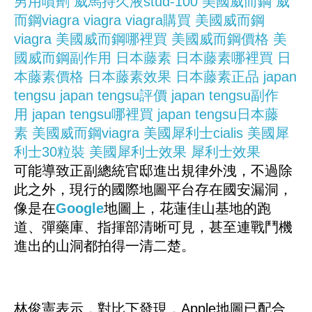
男用噴劑
威馬持久液stud-100
美國威而鋼
威
而鋼viagra
viagra
viagra購買
美國威而鋼
viagra
美國威而鋼哪裡買
美國威而鋼價格
美
國威而鋼副作用
日本藤素
日本藤素哪裡買
日
本藤素價格
日本藤素效果
日本藤素正品
japan
tengsu
japan tengsu評價
japan tengsu副作
用
japan tengsu哪裡買
japan tengsu日本藤
素
美國威而鋼viagra
美國犀利士cialis
美國犀
利士30粒裝
美國犀利士效果
犀利士效果
可能導致正副總統官邸進出規律外洩，不過除
此之外，現行的國際地圖平台存在國安漏洞，
像是在
Google
地圖上，花蓮佳山基地的跑
道、彈藥庫、指揮部清晰可見，甚至連戰鬥機
進出的山洞都拍得一清二楚。
林俊憲表示，對比下發現，Apple地圖已配合