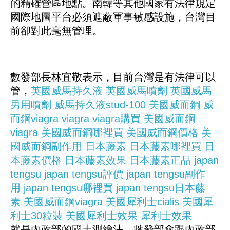
的精確營區地點。南韓等其他國家有法律規定
國際地圖平台必須遮蔽軍事敏感設施，台灣目
前卻對此毫無管理。
數發部長林宜敬表示，目前台灣是有法律可以
管，
英國威馬持久液
英國威馬噴劑
英國威馬
男用噴劑
威馬持久液stud-100
美國威而鋼
威
而鋼viagra
viagra
viagra購買
美國威而鋼
viagra
美國威而鋼哪裡買
美國威而鋼價格
美
國威而鋼副作用
日本藤素
日本藤素哪裡買
日
本藤素價格
日本藤素效果
日本藤素正品
japan
tengsu
japan tengsu評價
japan tengsu副作
用
japan tengsu哪裡買
japan tengsu日本藤
素
美國威而鋼viagra
美國犀利士cialis
美國犀
利士30粒裝
美國犀利士效果
犀利士效果
就是內政部的國土測繪法，數發部會跟內政部