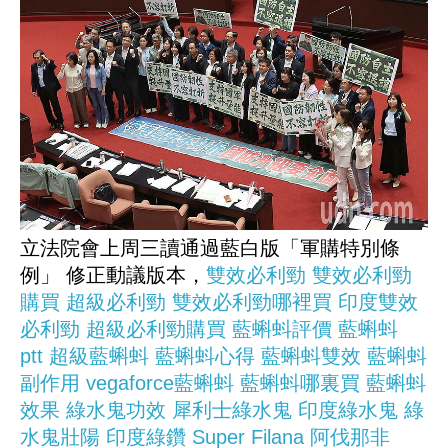
立法院會上周三讀通過藍白版「軍購特別條
例」 修正動議版本，
雙效必利勁
雙效必利勁
購買
超級必利勁
雙效必利勁哪裡買
印度雙效
必利勁
超級必利勁購買
藍蝌蚪評價
藍蝌蚪
ptt
超級藍蝌蚪
藍蝌蚪心得
藍蝌蚪雙效
藍蝌蚪
副作用
vegaforce藍蝌蚪
藍蝌蚪哪裏買
藍蝌蚪
效果
綠水鬼功效
犀利士綠水鬼
印度綠水鬼
綠
水鬼壯陽
印度綠鑽
Super Filana
阿伐那非