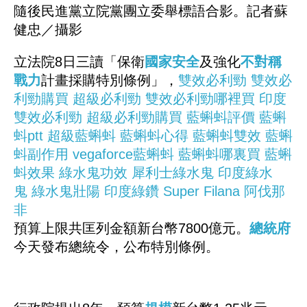
隨後民進黨立院黨團立委舉標語合影。記者蘇
健忠／攝影
立法院8日三讀「保衛
國家安全
及強化
不對稱
戰力
計畫採購特別條例」，
雙效必利勁
雙效必
利勁購買
超級必利勁
雙效必利勁哪裡買
印度
雙效必利勁
超級必利勁購買
藍蝌蚪評價
藍蝌
蚪ptt
超級藍蝌蚪
藍蝌蚪心得
藍蝌蚪雙效
藍蝌
蚪副作用
vegaforce藍蝌蚪
藍蝌蚪哪裏買
藍蝌
蚪效果
綠水鬼功效
犀利士綠水鬼
印度綠水
鬼
綠水鬼壯陽
印度綠鑽
Super Filana
阿伐那
非
預算上限共匡列金額新台幣7800億元。
總統府
今天發布總統令，公布特別條例。