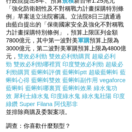
行政院提出8年、預算
規模
新台幣1.25兆元
「強化防衛韌性及不對稱戰力計畫採購特別條
例」草案送立法院審議。立法院8日三讀通過
由藍白提出的「保衛國家安全及強化不對稱戰
力計畫採購特別條例」，預算上限匡列金額
7800億元，其中第一波對美
軍購
預算上限為
3000億元，第二波對美軍購預算上限為4800億
元，
雙效必利勁
雙效必利勁購買
超級必利
勁
雙效必利勁哪裡買
印度雙效必利勁
超級必
利勁購買
藍蝌蚪評價
藍蝌蚪ptt
超級藍蝌蚪
藍
蝌蚪心得
藍蝌蚪雙效
藍蝌蚪副作用
vegaforce
藍蝌蚪
藍蝌蚪哪裏買
藍蝌蚪效果
綠水鬼功
效
犀利士綠水鬼
印度綠水鬼
綠水鬼壯陽
印度
綠鑽
Super Filana
阿伐那非
並排除商購及委製案項。
調查：你喜歡什麼類型？