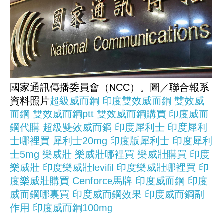
國家通訊傳播委員會（NCC）。圖／聯合報系
資料照片
超級威而鋼
印度雙效威而鋼
雙效威
而鋼
雙效威而鋼ptt
雙效威而鋼購買
印度威而
鋼代購
超級雙效威而鋼
印度犀利士
印度犀利
士哪裡買
犀利士20mg
印度版犀利士
印度犀利
士5mg
樂威壯
樂威壯哪裡買
樂威壯購買
印度
樂威壯
印度樂威壯levifil
印度樂威壯哪裡買
印
度樂威壯購買
Cenforce馬牌
印度威而鋼
印度
威而鋼哪裏買
印度威而鋼效果
印度威而鋼副
作用
印度威而鋼100mg