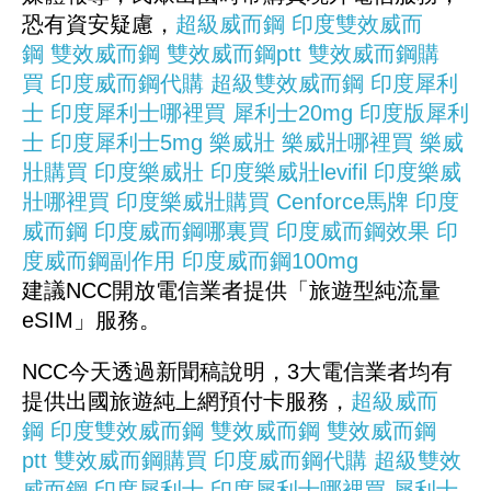
恐有資安疑慮，
超級威而鋼
印度雙效威而
鋼
雙效威而鋼
雙效威而鋼ptt
雙效威而鋼購
買
印度威而鋼代購
超級雙效威而鋼
印度犀利
士
印度犀利士哪裡買
犀利士20mg
印度版犀利
士
印度犀利士5mg
樂威壯
樂威壯哪裡買
樂威
壯購買
印度樂威壯
印度樂威壯levifil
印度樂威
壯哪裡買
印度樂威壯購買
Cenforce馬牌
印度
威而鋼
印度威而鋼哪裏買
印度威而鋼效果
印
度威而鋼副作用
印度威而鋼100mg
建議NCC開放電信業者提供「旅遊型純流量
eSIM」服務。
NCC今天透過新聞稿說明，3大電信業者均有
提供出國旅遊純上網預付卡服務，
超級威而
鋼
印度雙效威而鋼
雙效威而鋼
雙效威而鋼
ptt
雙效威而鋼購買
印度威而鋼代購
超級雙效
威而鋼
印度犀利士
印度犀利士哪裡買
犀利士