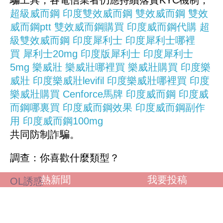
騙工具，各電信業者仍應持續落實KYC機制，
超級威而鋼
印度雙效威而鋼
雙效威而鋼
雙效
威而鋼ptt
雙效威而鋼購買
印度威而鋼代購
超
級雙效威而鋼
印度犀利士
印度犀利士哪裡
買
犀利士20mg
印度版犀利士
印度犀利士
5mg
樂威壯
樂威壯哪裡買
樂威壯購買
印度樂
威壯
印度樂威壯levifil
印度樂威壯哪裡買
印度
樂威壯購買
Cenforce馬牌
印度威而鋼
印度威
而鋼哪裏買
印度威而鋼效果
印度威而鋼副作
用
印度威而鋼100mg
共同防制詐騙。
調查：你喜歡什麼類型？
熱新聞
我要投稿
OL誘惑
學生制服
人妻NTR
素人女大生