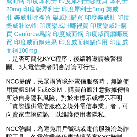
威而鋼
印度犀利士
印度犀利士哪裡買
犀利士
20mg
印度版犀利士
印度犀利士5mg
樂威
壯
樂威壯哪裡買
樂威壯購買
印度樂威壯
印度
樂威壯levifil
印度樂威壯哪裡買
印度樂威壯購
買
Cenforce馬牌
印度威而鋼
印度威而鋼哪裏
買
印度威而鋼效果
印度威而鋼副作用
印度威
而鋼100mg
，是否可簡化KYC程序，後續將邀請檢警機
關、3大電信業者開會討論可行性。
NCC提醒，民眾購買境外電信服務時，無論使
用實體SIM卡或eSIM，購買前應注意數據傳輸
所涉自身隱私風險。對於未標示或標示不明
「實際提供電信服務之境外電信事業」者，可
向賣家查證確認，以維護使用者隱私。
NCC強調，為避免用戶號碼或電信服務淪為詐