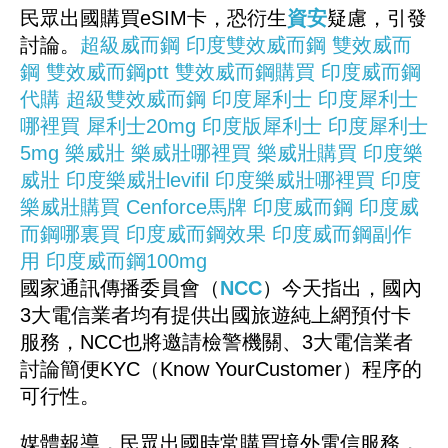
民眾出國購買eSIM卡，恐衍生
資安
疑慮，引發
討論。
超級威而鋼
印度雙效威而鋼
雙效威而
鋼
雙效威而鋼ptt
雙效威而鋼購買
印度威而鋼
代購
超級雙效威而鋼
印度犀利士
印度犀利士
哪裡買
犀利士20mg
印度版犀利士
印度犀利士
5mg
樂威壯
樂威壯哪裡買
樂威壯購買
印度樂
威壯
印度樂威壯levifil
印度樂威壯哪裡買
印度
樂威壯購買
Cenforce馬牌
印度威而鋼
印度威
而鋼哪裏買
印度威而鋼效果
印度威而鋼副作
用
印度威而鋼100mg
國家通訊傳播委員會（
NCC
）今天指出，國內
3大電信業者均有提供出國旅遊純上網預付卡
服務，NCC也將邀請檢警機關、3大電信業者
討論簡便KYC（Know YourCustomer）程序的
可行性。
媒體報導，民眾出國時常購買境外電信服務，