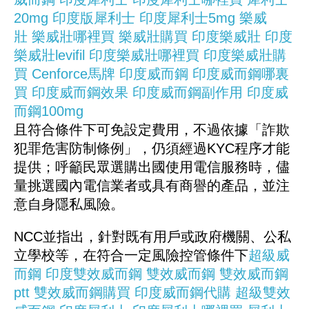
20mg
印度版犀利士
印度犀利士5mg
樂威
壯
樂威壯哪裡買
樂威壯購買
印度樂威壯
印度
樂威壯levifil
印度樂威壯哪裡買
印度樂威壯購
買
Cenforce馬牌
印度威而鋼
印度威而鋼哪裏
買
印度威而鋼效果
印度威而鋼副作用
印度威
而鋼100mg
且符合條件下可免設定費用，不過依據「詐欺
犯罪危害防制條例」，仍須經過KYC程序才能
提供；呼籲民眾選購出國使用電信服務時，儘
量挑選國內電信業者或具有商譽的產品，並注
意自身隱私風險。
NCC並指出，針對既有用戶或政府機關、公私
立學校等，在符合一定風險控管條件下
超級威
而鋼
印度雙效威而鋼
雙效威而鋼
雙效威而鋼
ptt
雙效威而鋼購買
印度威而鋼代購
超級雙效