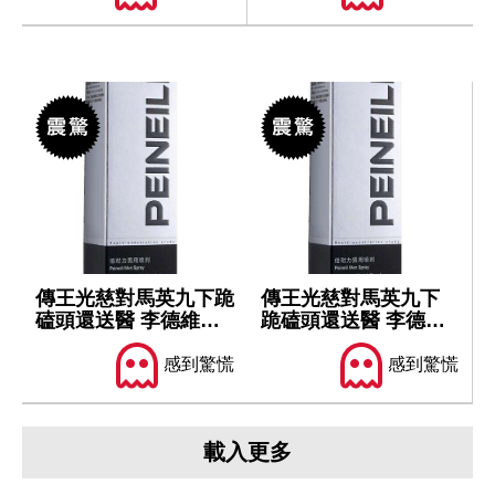
傳王光慈對馬英九下跪
傳王光慈對馬英九下
磕頭還送醫 李德維坦
跪磕頭還送醫 李德維
言聽聞陳述...
坦言聽聞陳述...
感到驚慌
感到驚慌
載入更多