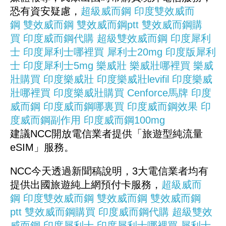
恐有資安疑慮，
超級威而鋼
印度雙效威而
鋼
雙效威而鋼
雙效威而鋼ptt
雙效威而鋼購
買
印度威而鋼代購
超級雙效威而鋼
印度犀利
士
印度犀利士哪裡買
犀利士20mg
印度版犀利
士
印度犀利士5mg
樂威壯
樂威壯哪裡買
樂威
壯購買
印度樂威壯
印度樂威壯levifil
印度樂威
壯哪裡買
印度樂威壯購買
Cenforce馬牌
印度
威而鋼
印度威而鋼哪裏買
印度威而鋼效果
印
度威而鋼副作用
印度威而鋼100mg
建議NCC開放電信業者提供「旅遊型純流量
eSIM」服務。
NCC今天透過新聞稿說明，3大電信業者均有
提供出國旅遊純上網預付卡服務，
超級威而
鋼
印度雙效威而鋼
雙效威而鋼
雙效威而鋼
ptt
雙效威而鋼購買
印度威而鋼代購
超級雙效
威而鋼
印度犀利士
印度犀利士哪裡買
犀利士