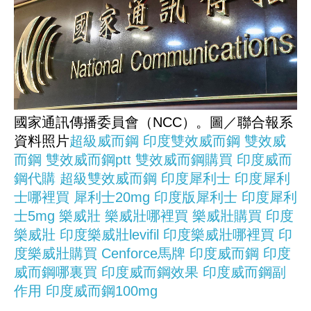
國家通訊傳播委員會（NCC）。圖／聯合報系
資料照片
超級威而鋼
印度雙效威而鋼
雙效威
而鋼
雙效威而鋼ptt
雙效威而鋼購買
印度威而
鋼代購
超級雙效威而鋼
印度犀利士
印度犀利
士哪裡買
犀利士20mg
印度版犀利士
印度犀利
士5mg
樂威壯
樂威壯哪裡買
樂威壯購買
印度
樂威壯
印度樂威壯levifil
印度樂威壯哪裡買
印
度樂威壯購買
Cenforce馬牌
印度威而鋼
印度
威而鋼哪裏買
印度威而鋼效果
印度威而鋼副
作用
印度威而鋼100mg