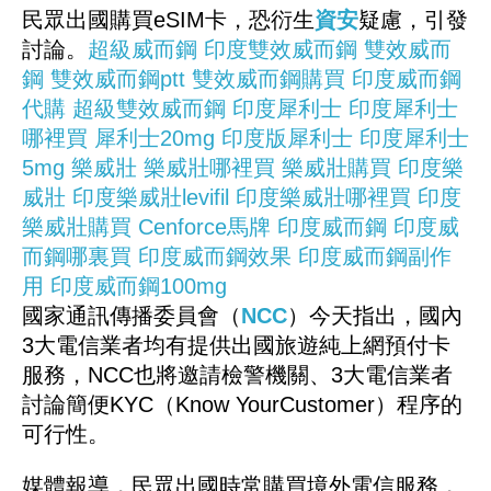
民眾出國購買eSIM卡，恐衍生
資安
疑慮，引發
討論。
超級威而鋼
印度雙效威而鋼
雙效威而
鋼
雙效威而鋼ptt
雙效威而鋼購買
印度威而鋼
代購
超級雙效威而鋼
印度犀利士
印度犀利士
哪裡買
犀利士20mg
印度版犀利士
印度犀利士
5mg
樂威壯
樂威壯哪裡買
樂威壯購買
印度樂
威壯
印度樂威壯levifil
印度樂威壯哪裡買
印度
樂威壯購買
Cenforce馬牌
印度威而鋼
印度威
而鋼哪裏買
印度威而鋼效果
印度威而鋼副作
用
印度威而鋼100mg
國家通訊傳播委員會（
NCC
）今天指出，國內
3大電信業者均有提供出國旅遊純上網預付卡
服務，NCC也將邀請檢警機關、3大電信業者
討論簡便KYC（Know YourCustomer）程序的
可行性。
媒體報導，民眾出國時常購買境外電信服務，