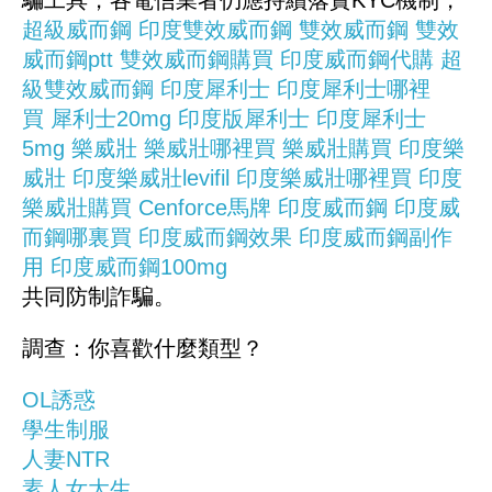
騙工具，各電信業者仍應持續落實KYC機制，
超級威而鋼
印度雙效威而鋼
雙效威而鋼
雙效
威而鋼ptt
雙效威而鋼購買
印度威而鋼代購
超
級雙效威而鋼
印度犀利士
印度犀利士哪裡
買
犀利士20mg
印度版犀利士
印度犀利士
5mg
樂威壯
樂威壯哪裡買
樂威壯購買
印度樂
威壯
印度樂威壯levifil
印度樂威壯哪裡買
印度
樂威壯購買
Cenforce馬牌
印度威而鋼
印度威
而鋼哪裏買
印度威而鋼效果
印度威而鋼副作
用
印度威而鋼100mg
共同防制詐騙。
調查：你喜歡什麼類型？
OL誘惑
學生制服
人妻NTR
素人女大生