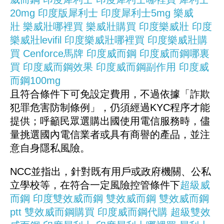
20mg
印度版犀利士
印度犀利士5mg
樂威
壯
樂威壯哪裡買
樂威壯購買
印度樂威壯
印度
樂威壯levifil
印度樂威壯哪裡買
印度樂威壯購
買
Cenforce馬牌
印度威而鋼
印度威而鋼哪裏
買
印度威而鋼效果
印度威而鋼副作用
印度威
而鋼100mg
且符合條件下可免設定費用，不過依據「詐欺
犯罪危害防制條例」，仍須經過KYC程序才能
提供；呼籲民眾選購出國使用電信服務時，儘
量挑選國內電信業者或具有商譽的產品，並注
意自身隱私風險。
NCC並指出，針對既有用戶或政府機關、公私
立學校等，在符合一定風險控管條件下
超級威
而鋼
印度雙效威而鋼
雙效威而鋼
雙效威而鋼
ptt
雙效威而鋼購買
印度威而鋼代購
超級雙效