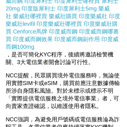
威而鋼
印度犀利士
印度犀利士哪裡買
犀利士
20mg
印度版犀利士
印度犀利士5mg
樂威
壯
樂威壯哪裡買
樂威壯購買
印度樂威壯
印度
樂威壯levifil
印度樂威壯哪裡買
印度樂威壯購
買
Cenforce馬牌
印度威而鋼
印度威而鋼哪裏
買
印度威而鋼效果
印度威而鋼副作用
印度威
而鋼100mg
，是否可簡化KYC程序，後續將邀請檢警機
關、3大電信業者開會討論可行性。
NCC提醒，民眾購買境外電信服務時，無論使
用實體SIM卡或eSIM，購買前應注意數據傳輸
所涉自身隱私風險。對於未標示或標示不明
「實際提供電信服務之境外電信事業」者，可
向賣家查證確認，以維護使用者隱私。
NCC強調，為避免用戶號碼或電信服務淪為詐