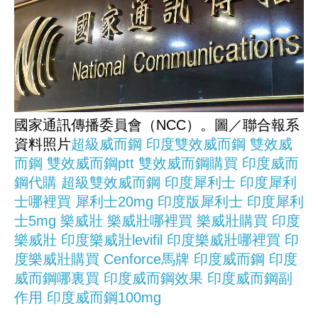
國家通訊傳播委員會（NCC）。圖／聯合報系
資料照片
超級威而鋼
印度雙效威而鋼
雙效威
而鋼
雙效威而鋼ptt
雙效威而鋼購買
印度威而
鋼代購
超級雙效威而鋼
印度犀利士
印度犀利
士哪裡買
犀利士20mg
印度版犀利士
印度犀利
士5mg
樂威壯
樂威壯哪裡買
樂威壯購買
印度
樂威壯
印度樂威壯levifil
印度樂威壯哪裡買
印
度樂威壯購買
Cenforce馬牌
印度威而鋼
印度
威而鋼哪裏買
印度威而鋼效果
印度威而鋼副
作用
印度威而鋼100mg