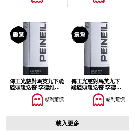
傳王光慈對馬英九下跪
傳王光慈對馬英九下
磕頭還送醫 李德維坦
跪磕頭還送醫 李德維
言聽聞陳述...
坦言聽聞陳述...
感到驚慌
感到驚慌
載入更多