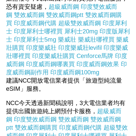
恐有資安疑慮，
超級威而鋼
印度雙效威而
鋼
雙效威而鋼
雙效威而鋼ptt
雙效威而鋼購
買
印度威而鋼代購
超級雙效威而鋼
印度犀利
士
印度犀利士哪裡買
犀利士20mg
印度版犀利
士
印度犀利士5mg
樂威壯
樂威壯哪裡買
樂威
壯購買
印度樂威壯
印度樂威壯levifil
印度樂威
壯哪裡買
印度樂威壯購買
Cenforce馬牌
印度
威而鋼
印度威而鋼哪裏買
印度威而鋼效果
印
度威而鋼副作用
印度威而鋼100mg
建議NCC開放電信業者提供「旅遊型純流量
eSIM」服務。
NCC今天透過新聞稿說明，3大電信業者均有
提供出國旅遊純上網預付卡服務，
超級威而
鋼
印度雙效威而鋼
雙效威而鋼
雙效威而鋼
ptt
雙效威而鋼購買
印度威而鋼代購
超級雙效
威而鋼
印度犀利士
印度犀利士哪裡買
犀利士