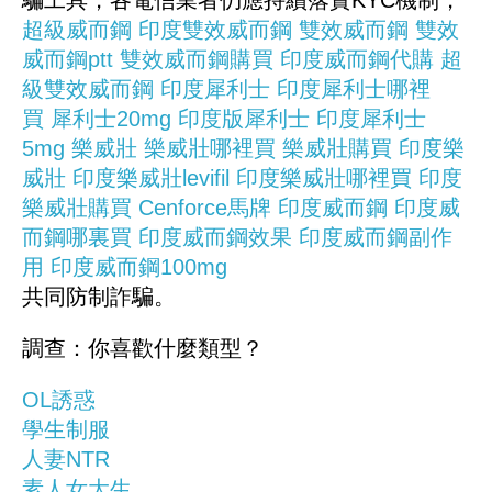
騙工具，各電信業者仍應持續落實KYC機制，
超級威而鋼
印度雙效威而鋼
雙效威而鋼
雙效
威而鋼ptt
雙效威而鋼購買
印度威而鋼代購
超
級雙效威而鋼
印度犀利士
印度犀利士哪裡
買
犀利士20mg
印度版犀利士
印度犀利士
5mg
樂威壯
樂威壯哪裡買
樂威壯購買
印度樂
威壯
印度樂威壯levifil
印度樂威壯哪裡買
印度
樂威壯購買
Cenforce馬牌
印度威而鋼
印度威
而鋼哪裏買
印度威而鋼效果
印度威而鋼副作
用
印度威而鋼100mg
共同防制詐騙。
調查：你喜歡什麼類型？
OL誘惑
學生制服
人妻NTR
素人女大生