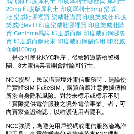
威而鋼
印度犀利士
印度犀利士哪裡買
犀利士
20mg
印度版犀利士
印度犀利士5mg
樂威
壯
樂威壯哪裡買
樂威壯購買
印度樂威壯
印度
樂威壯levifil
印度樂威壯哪裡買
印度樂威壯購
買
Cenforce馬牌
印度威而鋼
印度威而鋼哪裏
買
印度威而鋼效果
印度威而鋼副作用
印度威
而鋼100mg
，是否可簡化KYC程序，後續將邀請檢警機
關、3大電信業者開會討論可行性。
NCC提醒，民眾購買境外電信服務時，無論使
用實體SIM卡或eSIM，購買前應注意數據傳輸
所涉自身隱私風險。對於未標示或標示不明
「實際提供電信服務之境外電信事業」者，可
向賣家查證確認，以維護使用者隱私。
NCC強調，為避免用戶號碼或電信服務淪為詐