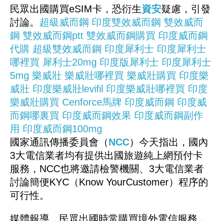
民眾出國購買eSIM卡，恐衍生
資安
疑慮，引發
討論。
超級威而鋼
印度雙效威而鋼
雙效威而
鋼
雙效威而鋼ptt
雙效威而鋼購買
印度威而鋼
代購
超級雙效威而鋼
印度犀利士
印度犀利士
哪裡買
犀利士20mg
印度版犀利士
印度犀利士
5mg
樂威壯
樂威壯哪裡買
樂威壯購買
印度樂
威壯
印度樂威壯levifil
印度樂威壯哪裡買
印度
樂威壯購買
Cenforce馬牌
印度威而鋼
印度威
而鋼哪裏買
印度威而鋼效果
印度威而鋼副作
用
印度威而鋼100mg
國家通訊傳播委員會（
NCC
）今天指出，國內
3大電信業者均有提供出國旅遊純上網預付卡
服務，NCC也將邀請檢警機關、3大電信業者
討論簡便KYC（Know YourCustomer）程序的
可行性。
媒體報導，民眾出國時常購買境外電信服務，