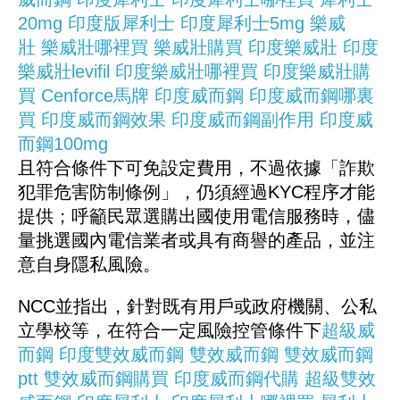
20mg
印度版犀利士
印度犀利士5mg
樂威
壯
樂威壯哪裡買
樂威壯購買
印度樂威壯
印度
樂威壯levifil
印度樂威壯哪裡買
印度樂威壯購
買
Cenforce馬牌
印度威而鋼
印度威而鋼哪裏
買
印度威而鋼效果
印度威而鋼副作用
印度威
而鋼100mg
且符合條件下可免設定費用，不過依據「詐欺
犯罪危害防制條例」，仍須經過KYC程序才能
提供；呼籲民眾選購出國使用電信服務時，儘
量挑選國內電信業者或具有商譽的產品，並注
意自身隱私風險。
NCC並指出，針對既有用戶或政府機關、公私
立學校等，在符合一定風險控管條件下
超級威
而鋼
印度雙效威而鋼
雙效威而鋼
雙效威而鋼
ptt
雙效威而鋼購買
印度威而鋼代購
超級雙效