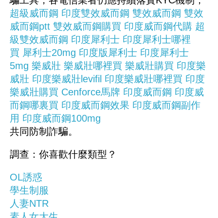
騙工具，各電信業者仍應持續落實KYC機制，
超級威而鋼
印度雙效威而鋼
雙效威而鋼
雙效
威而鋼ptt
雙效威而鋼購買
印度威而鋼代購
超
級雙效威而鋼
印度犀利士
印度犀利士哪裡
買
犀利士20mg
印度版犀利士
印度犀利士
5mg
樂威壯
樂威壯哪裡買
樂威壯購買
印度樂
威壯
印度樂威壯levifil
印度樂威壯哪裡買
印度
樂威壯購買
Cenforce馬牌
印度威而鋼
印度威
而鋼哪裏買
印度威而鋼效果
印度威而鋼副作
用
印度威而鋼100mg
共同防制詐騙。
調查：你喜歡什麼類型？
OL誘惑
學生制服
人妻NTR
素人女大生