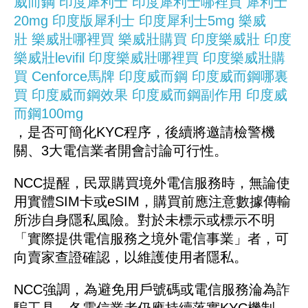
威而鋼
印度犀利士
印度犀利士哪裡買
犀利士
20mg
印度版犀利士
印度犀利士5mg
樂威
壯
樂威壯哪裡買
樂威壯購買
印度樂威壯
印度
樂威壯levifil
印度樂威壯哪裡買
印度樂威壯購
買
Cenforce馬牌
印度威而鋼
印度威而鋼哪裏
買
印度威而鋼效果
印度威而鋼副作用
印度威
而鋼100mg
，是否可簡化KYC程序，後續將邀請檢警機
關、3大電信業者開會討論可行性。
NCC提醒，民眾購買境外電信服務時，無論使
用實體SIM卡或eSIM，購買前應注意數據傳輸
所涉自身隱私風險。對於未標示或標示不明
「實際提供電信服務之境外電信事業」者，可
向賣家查證確認，以維護使用者隱私。
NCC強調，為避免用戶號碼或電信服務淪為詐