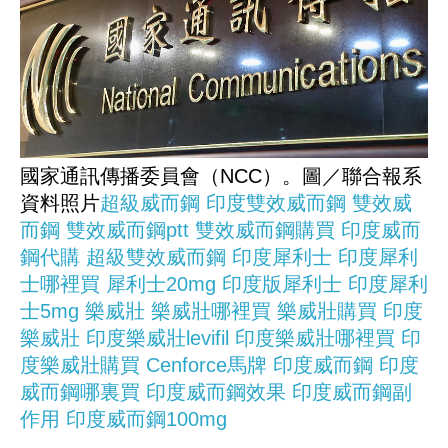
國家通訊傳播委員會（NCC）。圖／聯合報系
資料照片
超級威而鋼
印度雙效威而鋼
雙效威
而鋼
雙效威而鋼ptt
雙效威而鋼購買
印度威而
鋼代購
超級雙效威而鋼
印度犀利士
印度犀利
士哪裡買
犀利士20mg
印度版犀利士
印度犀利
士5mg
樂威壯
樂威壯哪裡買
樂威壯購買
印度
樂威壯
印度樂威壯levifil
印度樂威壯哪裡買
印
度樂威壯購買
Cenforce馬牌
印度威而鋼
印度
威而鋼哪裏買
印度威而鋼效果
印度威而鋼副
作用
印度威而鋼100mg