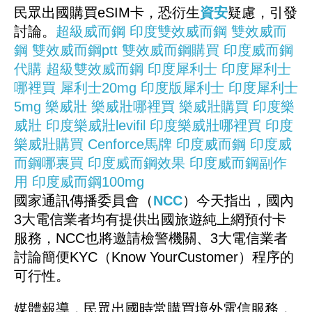
民眾出國購買eSIM卡，恐衍生
資安
疑慮，引發
討論。
超級威而鋼
印度雙效威而鋼
雙效威而
鋼
雙效威而鋼ptt
雙效威而鋼購買
印度威而鋼
代購
超級雙效威而鋼
印度犀利士
印度犀利士
哪裡買
犀利士20mg
印度版犀利士
印度犀利士
5mg
樂威壯
樂威壯哪裡買
樂威壯購買
印度樂
威壯
印度樂威壯levifil
印度樂威壯哪裡買
印度
樂威壯購買
Cenforce馬牌
印度威而鋼
印度威
而鋼哪裏買
印度威而鋼效果
印度威而鋼副作
用
印度威而鋼100mg
國家通訊傳播委員會（
NCC
）今天指出，國內
3大電信業者均有提供出國旅遊純上網預付卡
服務，NCC也將邀請檢警機關、3大電信業者
討論簡便KYC（Know YourCustomer）程序的
可行性。
媒體報導，民眾出國時常購買境外電信服務，