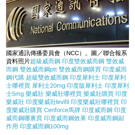
國家通訊傳播委員會（NCC）。圖／聯合報系
資料照片
超級威而鋼
印度雙效威而鋼
雙效威
而鋼
雙效威而鋼ptt
雙效威而鋼購買
印度威而
鋼代購
超級雙效威而鋼
印度犀利士
印度犀利
士哪裡買
犀利士20mg
印度版犀利士
印度犀利
士5mg
樂威壯
樂威壯哪裡買
樂威壯購買
印度
樂威壯
印度樂威壯levifil
印度樂威壯哪裡買
印
度樂威壯購買
Cenforce馬牌
印度威而鋼
印度
威而鋼哪裏買
印度威而鋼效果
印度威而鋼副
作用
印度威而鋼100mg