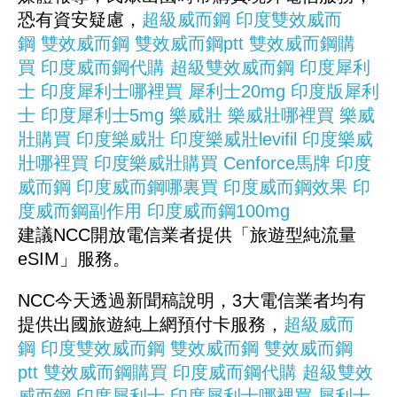
恐有資安疑慮，
超級威而鋼
印度雙效威而
鋼
雙效威而鋼
雙效威而鋼ptt
雙效威而鋼購
買
印度威而鋼代購
超級雙效威而鋼
印度犀利
士
印度犀利士哪裡買
犀利士20mg
印度版犀利
士
印度犀利士5mg
樂威壯
樂威壯哪裡買
樂威
壯購買
印度樂威壯
印度樂威壯levifil
印度樂威
壯哪裡買
印度樂威壯購買
Cenforce馬牌
印度
威而鋼
印度威而鋼哪裏買
印度威而鋼效果
印
度威而鋼副作用
印度威而鋼100mg
建議NCC開放電信業者提供「旅遊型純流量
eSIM」服務。
NCC今天透過新聞稿說明，3大電信業者均有
提供出國旅遊純上網預付卡服務，
超級威而
鋼
印度雙效威而鋼
雙效威而鋼
雙效威而鋼
ptt
雙效威而鋼購買
印度威而鋼代購
超級雙效
威而鋼
印度犀利士
印度犀利士哪裡買
犀利士