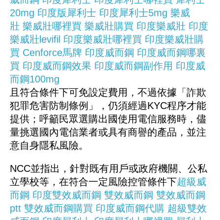
20mg
印度版犀利士
印度犀利士5mg
樂威
壯
樂威壯哪裡買
樂威壯購買
印度樂威壯
印度
樂威壯levifil
印度樂威壯哪裡買
印度樂威壯購
買
Cenforce馬牌
印度威而鋼
印度威而鋼哪裏
買
印度威而鋼效果
印度威而鋼副作用
印度威
而鋼100mg
且符合條件下可免設定費用，不過依據「詐欺
犯罪危害防制條例」，仍須經過KYC程序才能
提供；呼籲民眾選購出國使用電信服務時，儘
量挑選國內電信業者或具有商譽的產品，並注
意自身隱私風險。
NCC並指出，針對既有用戶或政府機關、公私
立學校等，在符合一定風險控管條件下
超級威
而鋼
印度雙效威而鋼
雙效威而鋼
雙效威而鋼
ptt
雙效威而鋼購買
印度威而鋼代購
超級雙效