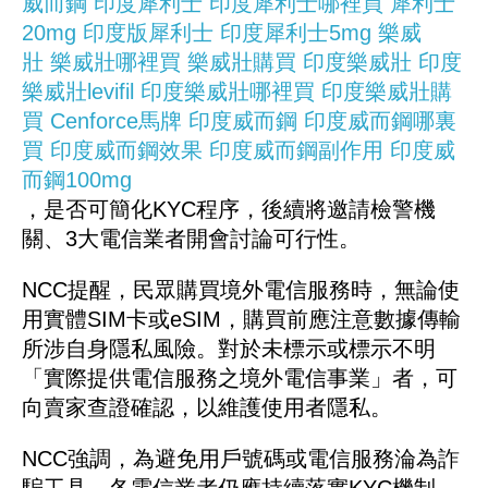
威而鋼
印度犀利士
印度犀利士哪裡買
犀利士
20mg
印度版犀利士
印度犀利士5mg
樂威
壯
樂威壯哪裡買
樂威壯購買
印度樂威壯
印度
樂威壯levifil
印度樂威壯哪裡買
印度樂威壯購
買
Cenforce馬牌
印度威而鋼
印度威而鋼哪裏
買
印度威而鋼效果
印度威而鋼副作用
印度威
而鋼100mg
，是否可簡化KYC程序，後續將邀請檢警機
關、3大電信業者開會討論可行性。
NCC提醒，民眾購買境外電信服務時，無論使
用實體SIM卡或eSIM，購買前應注意數據傳輸
所涉自身隱私風險。對於未標示或標示不明
「實際提供電信服務之境外電信事業」者，可
向賣家查證確認，以維護使用者隱私。
NCC強調，為避免用戶號碼或電信服務淪為詐