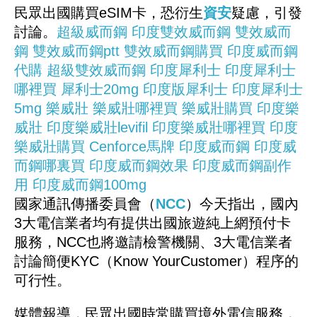
民眾出國購買eSIM卡，恐衍生
資安
疑慮，引發
討論。
超級威而鋼
印度雙效威而鋼
雙效威而
鋼
雙效威而鋼ptt
雙效威而鋼購買
印度威而鋼
代購
超級雙效威而鋼
印度犀利士
印度犀利士
哪裡買
犀利士20mg
印度版犀利士
印度犀利士
5mg
樂威壯
樂威壯哪裡買
樂威壯購買
印度樂
威壯
印度樂威壯levifil
印度樂威壯哪裡買
印度
樂威壯購買
Cenforce馬牌
印度威而鋼
印度威
而鋼哪裏買
印度威而鋼效果
印度威而鋼副作
用
印度威而鋼100mg
國家通訊傳播委員會（
NCC
）今天指出，國內
3大電信業者均有提供出國旅遊純上網預付卡
服務，NCC也將邀請檢警機關、3大電信業者
討論簡便KYC（Know YourCustomer）程序的
可行性。
媒體報導，民眾出國時常購買境外電信服務，