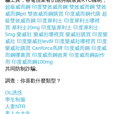
騙工具，各電信業者仍應持續落實KYC機制，
超級威而鋼
印度雙效威而鋼
雙效威而鋼
雙效
威而鋼ptt
雙效威而鋼購買
印度威而鋼代購
超
級雙效威而鋼
印度犀利士
印度犀利士哪裡
買
犀利士20mg
印度版犀利士
印度犀利士
5mg
樂威壯
樂威壯哪裡買
樂威壯購買
印度樂
威壯
印度樂威壯levifil
印度樂威壯哪裡買
印度
樂威壯購買
Cenforce馬牌
印度威而鋼
印度威
而鋼哪裏買
印度威而鋼效果
印度威而鋼副作
用
印度威而鋼100mg
共同防制詐騙。
調查：你喜歡什麼類型？
OL誘惑
學生制服
人妻NTR
素人女大生