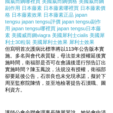
國威而鋼哪裡買
美國威而鋼價格
美國威而鋼
副作用
日本藤素
日本藤素哪裡買
日本藤素價
格
日本藤素效果
日本藤素正品
japan
tengsu
japan tengsu評價
japan tengsu副作
用
japan tengsu哪裡買
japan tengsu日本藤
素
美國威而鋼viagra
美國犀利士cialis
美國犀
利士30粒裝
美國犀利士效果
犀利士效果
但寫明首次護病比標準將以113年公告版本實
施。多名與會代表質疑，母法並未授權延後實
施時間，衛福部是否可在會議後逕行預告訂出
實施時間？陳玉鳳說，法規沒有授權，衛福部
卻要延後公告，石崇良也未兌現承諾，擬於下
周至監察院陳情，並至地檢署提告石瀆職、圖
利資方。
護師公會全聯會理事長陳麗琴說，她於會中清