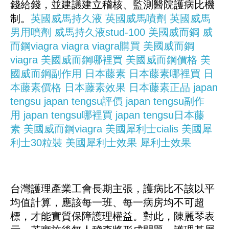
錢給錢，並建議建立稽核、監測醫院護病比機
制。
英國威馬持久液
英國威馬噴劑
英國威馬
男用噴劑
威馬持久液stud-100
美國威而鋼
威
而鋼viagra
viagra
viagra購買
美國威而鋼
viagra
美國威而鋼哪裡買
美國威而鋼價格
美
國威而鋼副作用
日本藤素
日本藤素哪裡買
日
本藤素價格
日本藤素效果
日本藤素正品
japan
tengsu
japan tengsu評價
japan tengsu副作
用
japan tengsu哪裡買
japan tengsu日本藤
素
美國威而鋼viagra
美國犀利士cialis
美國犀
利士30粒裝
美國犀利士效果
犀利士效果
台灣護理產業工會長期主張，護病比不該以平
均值計算，應該每一班、每一病房均不可超
標，才能實質保障護理權益。對此，陳麗琴表