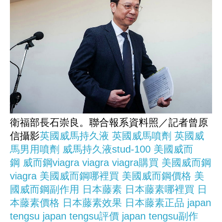
衛福部長石崇良。聯合報系資料照／記者曾原
信攝影
英國威馬持久液
英國威馬噴劑
英國威
馬男用噴劑
威馬持久液stud-100
美國威而
鋼
威而鋼viagra
viagra
viagra購買
美國威而鋼
viagra
美國威而鋼哪裡買
美國威而鋼價格
美
國威而鋼副作用
日本藤素
日本藤素哪裡買
日
本藤素價格
日本藤素效果
日本藤素正品
japan
tengsu
japan tengsu評價
japan tengsu副作