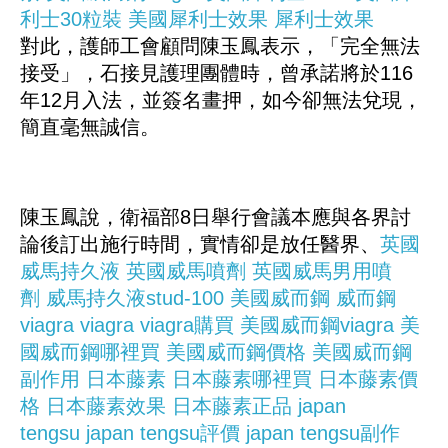
利士30粒裝
美國犀利士效果
犀利士效果
對此，護師工會顧問陳玉鳳表示，「完全無法
接受」，石接見護理團體時，曾承諾將於116
年12月入法，並簽名畫押，如今卻無法兌現，
簡直毫無誠信。
陳玉鳳說，衛福部8日舉行會議本應與各界討
論後訂出施行時間，實情卻是放任醫界、
英國
威馬持久液
英國威馬噴劑
英國威馬男用噴
劑
威馬持久液stud-100
美國威而鋼
威而鋼
viagra
viagra
viagra購買
美國威而鋼viagra
美
國威而鋼哪裡買
美國威而鋼價格
美國威而鋼
副作用
日本藤素
日本藤素哪裡買
日本藤素價
格
日本藤素效果
日本藤素正品
japan
tengsu
japan tengsu評價
japan tengsu副作