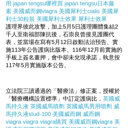
用
japan tengsu哪裡買
japan tengsu日本藤
素
美國威而鋼viagra
美國犀利士cialis
美國犀
利士30粒裝
美國犀利士效果
犀利士效果
護理界彼此攻擊，加上5月5日護理團體集結2
千人至衛福部陳抗後，石崇良曾接見護團代
表，並當場在寫有5月12日啟動法治預告、實
施113年公告護病比版本、116年12月前實施的
手板上簽名畫押，會中卻未兌現承諾，執意按
117年5月實施版本公告。
立法院三讀通過的「醫療法」修正案，授權於
「醫療機構設置標準」中訂定護病比，
英國威
馬持久液
英國威馬噴劑
英國威馬男用噴劑
威
馬持久液stud-100
美國威而鋼
威而鋼
viagra
viagra
viagra購買
美國威而鋼viagra
美