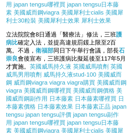
用
japan tengsu哪裡買
japan tengsu日本藤
素
美國威而鋼viagra
美國犀利士cialis
美國犀
利士30粒裝
美國犀利士效果
犀利士效果
立法院院會8日通過「醫療法」修法，三班
護
病比
確定入法，並提高違規罰鍰上限至2百
萬。不過，
衛福部
同日下午舉行會議，部長
石
崇良
會後宣布，三班護病比擬延後至117年5月
才實施。
英國威馬持久液
英國威馬噴劑
英國
威馬男用噴劑
威馬持久液stud-100
美國威而
鋼
威而鋼viagra
viagra
viagra購買
美國威而鋼
viagra
美國威而鋼哪裡買
美國威而鋼價格
美
國威而鋼副作用
日本藤素
日本藤素哪裡買
日
本藤素價格
日本藤素效果
日本藤素正品
japan
tengsu
japan tengsu評價
japan tengsu副作
用
japan tengsu哪裡買
japan tengsu日本藤
素
美國威而鋼viagra
美國犀利士cialis
美國犀