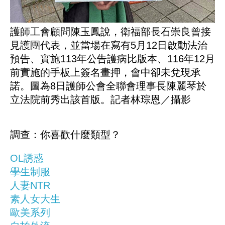
護師工會顧問陳玉鳳說，衛福部長石崇良曾接
見護團代表，並當場在寫有5月12日啟動法治
預告、實施113年公告護病比版本、116年12月
前實施的手板上簽名畫押，會中卻未兌現承
諾。圖為8日護師公會全聯會理事長陳麗琴於
立法院前秀出該首版。記者林琮恩／攝影
調查：你喜歡什麼類型？
OL誘惑
學生制服
人妻NTR
素人女大生
歐美系列