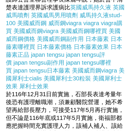
楚表達護理界訴求護病比
英國威馬持久液
英國
威馬噴劑
英國威馬男用噴劑
威馬持久液stud-
100
美國威而鋼
威而鋼viagra
viagra
viagra購
買
美國威而鋼viagra
美國威而鋼哪裡買
美國
威而鋼價格
美國威而鋼副作用
日本藤素
日本
藤素哪裡買
日本藤素價格
日本藤素效果
日本
藤素正品
japan tengsu
japan tengsu評
價
japan tengsu副作用
japan tengsu哪裡
買
japan tengsu日本藤素
美國威而鋼viagra
美
國犀利士cialis
美國犀利士30粒裝
美國犀利士
效果
犀利士效果
於116年12月31日前實施，石部長表達考量年
後恐有護理離職潮，須兼顧醫院營運，她不希
望再給部長壓力，可接受117年5月再行實施，
但不論是116年底或117年5月實施，衛福部都
應把握時間充實護理人力，該補人補人、該給