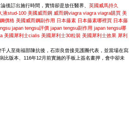
討論後訂出施行時間，實情卻是放任醫界、
英國威馬持久
stud-100
美國威而鋼
威而鋼viagra
viagra
viagra購買
美
鋼價格
美國威而鋼副作用
日本藤素
日本藤素哪裡買
日本藤
engsu
japan tengsu評價
japan tengsu副作用
japan tengsu哪
a
美國犀利士cialis
美國犀利士30粒裝
美國犀利士效果
犀利
結2千人至衛福部陳抗後，石崇良曾接見護團代表，並當場在寫
護病比版本、116年12月前實施的手板上簽名畫押，會中卻未