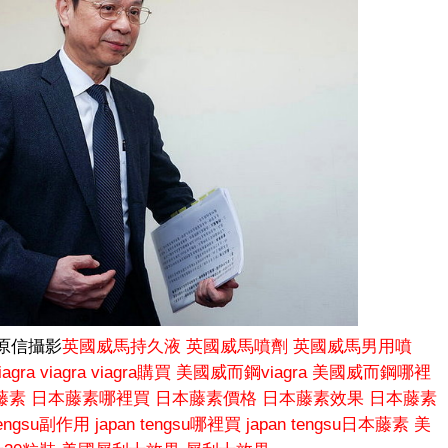
原信攝影
英國威馬持久液
英國威馬噴劑
英國威馬男用噴
agra
viagra
viagra購買
美國威而鋼viagra
美國威而鋼哪裡
藤素
日本藤素哪裡買
日本藤素價格
日本藤素效果
日本藤素
 tengsu副作用
japan tengsu哪裡買
japan tengsu日本藤素
美