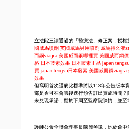
立法院三讀通過的「醫療法」修正案，授權
國威馬噴劑
英國威馬男用噴劑
威馬持久液stu
而鋼viagra
美國威而鋼哪裡買
美國威而鋼價
格
日本藤素效果
日本藤素正品
japan tengs
買
japan tengsu日本藤素
美國威而鋼viagra
效果
但寫明首次護病比標準將以113年公告版
部是否可在會議後逕行預告訂出實施時間？
未兌現承諾，擬於下周至監察院陳情，並至
護師公會全聯會理事長陳麗琴說，她於會中