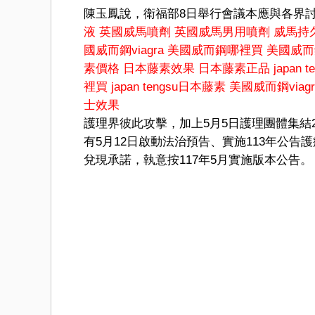
陳玉鳳說，衛福部8日舉行會議本應與各界
液
英國威馬噴劑
英國威馬男用噴劑
威馬持久液
國威而鋼viagra
美國威而鋼哪裡買
美國威而
素價格
日本藤素效果
日本藤素正品
japan t
裡買
japan tengsu日本藤素
美國威而鋼viagr
士效果
護理界彼此攻擊，加上5月5日護理團體集
有5月12日啟動法治預告、實施113年公告
兌現承諾，執意按117年5月實施版本公告。