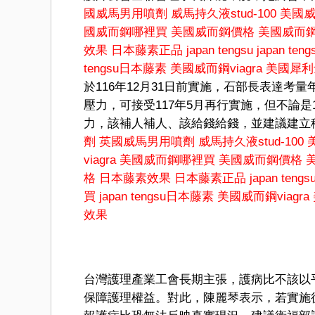
國威馬男用噴劑
威馬持久液stud-100
美國
國威而鋼哪裡買
美國威而鋼價格
美國威而
效果
日本藤素正品
japan tengsu
japan ten
tengsu日本藤素
美國威而鋼viagra
美國犀利士c
於116年12月31日前實施，石部長表達
壓力，可接受117年5月再行實施，但不論是
力，該補人補人、該給錢給錢，並建議建立
劑
英國威馬男用噴劑
威馬持久液stud-100
viagra
美國威而鋼哪裡買
美國威而鋼價格
格
日本藤素效果
日本藤素正品
japan tengs
買
japan tengsu日本藤素
美國威而鋼viagra
效果
台灣護理產業工會長期主張，護病比不該以
保障護理權益。對此，陳麗琴表示，若實施