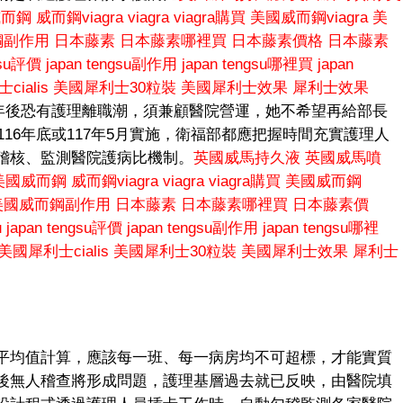
威而鋼
威而鋼viagra
viagra
viagra購買
美國威而鋼viagra
美
鋼副作用
日本藤素
日本藤素哪裡買
日本藤素價格
日本藤素
gsu評價
japan tengsu副作用
japan tengsu哪裡買
japan
ialis
美國犀利士30粒裝
美國犀利士效果
犀利士效果
考量年後恐有護理離職潮，須兼顧醫院營運，她不希望再給部長
116年底或117年5月實施，衛福部都應把握時間充實護理人
稽核、監測醫院護病比機制。
英國威馬持久液
英國威馬噴
美國威而鋼
威而鋼viagra
viagra
viagra購買
美國威而鋼
美國威而鋼副作用
日本藤素
日本藤素哪裡買
日本藤素價
u
japan tengsu評價
japan tengsu副作用
japan tengsu哪裡
美國犀利士cialis
美國犀利士30粒裝
美國犀利士效果
犀利士
平均值計算，應該每一班、每一病房均不可超標，才能實質
後無人稽查將形成問題，護理基層過去就已反映，由醫院填