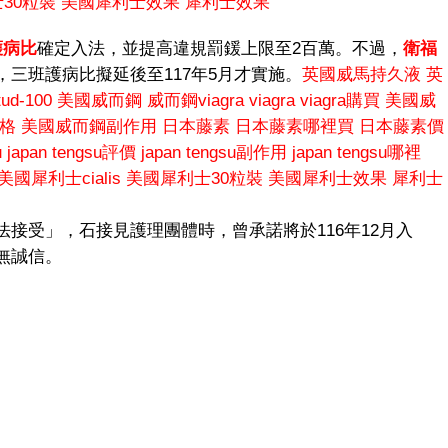
30粒裝
美國犀利士效果
犀利士效果
護病比
確定入法，並提高違規罰鍰上限至2百萬。不過，
衛福
，三班護病比擬延後至117年5月才實施。
英國威馬持久液
英
d-100
美國威而鋼
威而鋼viagra
viagra
viagra購買
美國威
格
美國威而鋼副作用
日本藤素
日本藤素哪裡買
日本藤素價
u
japan tengsu評價
japan tengsu副作用
japan tengsu哪裡
美國犀利士cialis
美國犀利士30粒裝
美國犀利士效果
犀利士
接受」，石接見護理團體時，曾承諾將於116年12月入
無誠信。