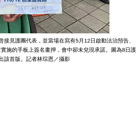
曾接見護團代表，並當場在寫有5月12日啟動法治預告、
2月前實施的手板上簽名畫押，會中卻未兌現承諾。圖為8日護
出該首版。記者林琮恩／攝影