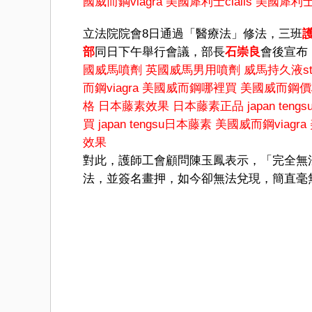
國威而鋼viagra
美國犀利士cialis
美國犀利士
立法院院會8日通過「醫療法」修法，三班
部
同日下午舉行會議，部長
石崇良
會後宣布
國威馬噴劑
英國威馬男用噴劑
威馬持久液stu
而鋼viagra
美國威而鋼哪裡買
美國威而鋼價
格
日本藤素效果
日本藤素正品
japan tengs
買
japan tengsu日本藤素
美國威而鋼viagra
效果
對此，護師工會顧問陳玉鳳表示，「完全無法
法，並簽名畫押，如今卻無法兌現，簡直毫