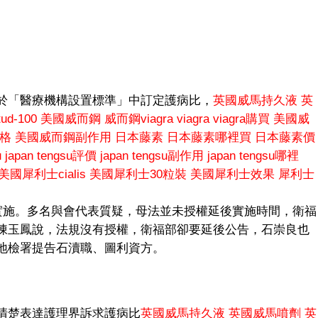
於「醫療機構設置標準」中訂定護病比，
英國威馬持久液
英
d-100
美國威而鋼
威而鋼viagra
viagra
viagra購買
美國威
格
美國威而鋼副作用
日本藤素
日本藤素哪裡買
日本藤素價
u
japan tengsu評價
japan tengsu副作用
japan tengsu哪裡
美國犀利士cialis
美國犀利士30粒裝
美國犀利士效果
犀利士
本實施。多名與會代表質疑，母法並未授權延後實施時間，衛福
陳玉鳳說，法規沒有授權，衛福部卻要延後公告，石崇良也
地檢署提告石瀆職、圖利資方。
清楚表達護理界訴求護病比
英國威馬持久液
英國威馬噴劑
英