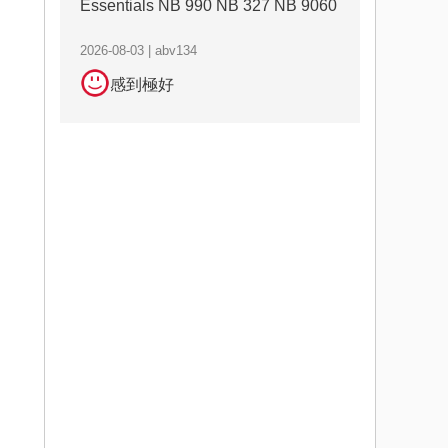
Essentials NB 990 NB 327 NB 9060
2026-08-03 | abv134
感到極好