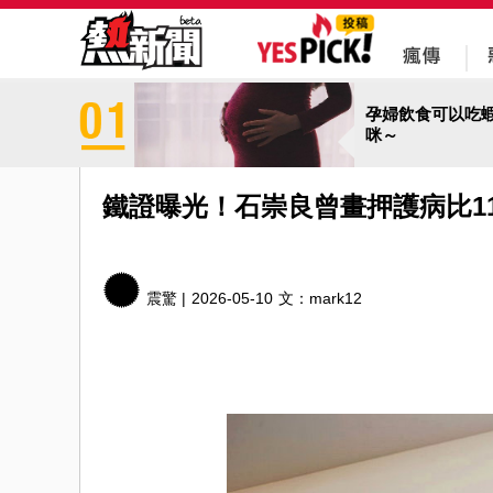
孕婦飲食可以吃
咪～
鐵證曝光！石崇良曾畫押護病比11
震驚 |
2026-05-10
文：
mark12