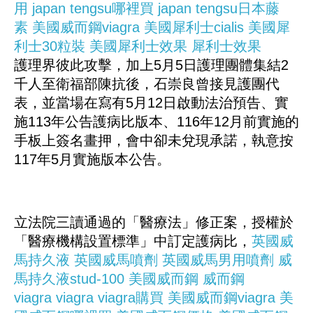
用
japan tengsu哪裡買
japan tengsu日本藤
素
美國威而鋼viagra
美國犀利士cialis
美國犀
利士30粒裝
美國犀利士效果
犀利士效果
護理界彼此攻擊，加上5月5日護理團體集結2
千人至衛福部陳抗後，石崇良曾接見護團代
表，並當場在寫有5月12日啟動法治預告、實
施113年公告護病比版本、116年12月前實施的
手板上簽名畫押，會中卻未兌現承諾，執意按
117年5月實施版本公告。
立法院三讀通過的「醫療法」修正案，授權於
「醫療機構設置標準」中訂定護病比，
英國威
馬持久液
英國威馬噴劑
英國威馬男用噴劑
威
馬持久液stud-100
美國威而鋼
威而鋼
viagra
viagra
viagra購買
美國威而鋼viagra
美