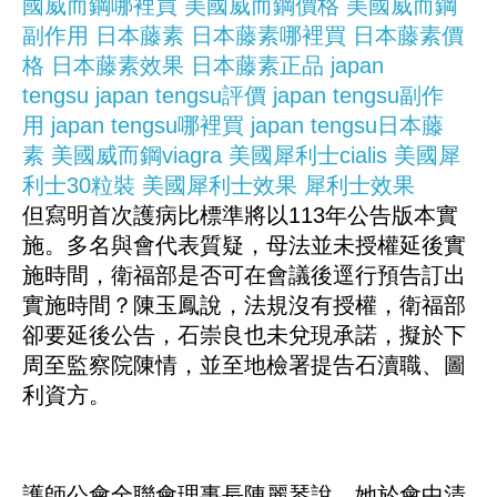
國威而鋼哪裡買
美國威而鋼價格
美國威而鋼
副作用
日本藤素
日本藤素哪裡買
日本藤素價
格
日本藤素效果
日本藤素正品
japan
tengsu
japan tengsu評價
japan tengsu副作
用
japan tengsu哪裡買
japan tengsu日本藤
素
美國威而鋼viagra
美國犀利士cialis
美國犀
利士30粒裝
美國犀利士效果
犀利士效果
但寫明首次護病比標準將以113年公告版本實
施。多名與會代表質疑，母法並未授權延後實
施時間，衛福部是否可在會議後逕行預告訂出
實施時間？陳玉鳳說，法規沒有授權，衛福部
卻要延後公告，石崇良也未兌現承諾，擬於下
周至監察院陳情，並至地檢署提告石瀆職、圖
利資方。
護師公會全聯會理事長陳麗琴說，她於會中清