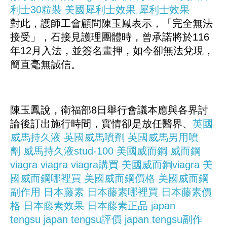
利士30粒裝
美國犀利士效果
犀利士效果
對此，護師工會顧問陳玉鳳表示，「完全無法
接受」，石接見護理團體時，曾承諾將於116
年12月入法，並簽名畫押，如今卻無法兌現，
簡直毫無誠信。
陳玉鳳說，衛福部8日舉行會議本應與各界討
論後訂出施行時間，實情卻是放任醫界、
英國
威馬持久液
英國威馬噴劑
英國威馬男用噴
劑
威馬持久液stud-100
美國威而鋼
威而鋼
viagra
viagra
viagra購買
美國威而鋼viagra
美
國威而鋼哪裡買
美國威而鋼價格
美國威而鋼
副作用
日本藤素
日本藤素哪裡買
日本藤素價
格
日本藤素效果
日本藤素正品
japan
tengsu
japan tengsu評價
japan tengsu副作