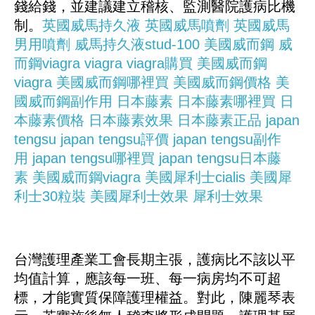
錢給錢，並建議建立稽核、監測醫院護病比機
制。
英國威馬持久液
英國威馬噴劑
英國威馬
男用噴劑
威馬持久液stud-100
美國威而鋼
威
而鋼viagra
viagra
viagra購買
美國威而鋼
viagra
美國威而鋼哪裡買
美國威而鋼價格
美
國威而鋼副作用
日本藤素
日本藤素哪裡買
日
本藤素價格
日本藤素效果
日本藤素正品
japan
tengsu
japan tengsu評價
japan tengsu副作
用
japan tengsu哪裡買
japan tengsu日本藤
素
美國威而鋼viagra
美國犀利士cialis
美國犀
利士30粒裝
美國犀利士效果
犀利士效果
台灣護理產業工會長期主張，護病比不該以平
均值計算，應該每一班、每一病房均不可超
標，才能實質保障護理權益。對此，陳麗琴表