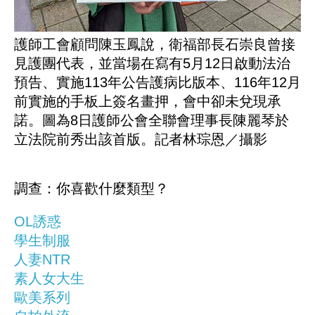
護師工會顧問陳玉鳳說，衛福部長石崇良曾接
見護團代表，並當場在寫有5月12日啟動法治
預告、實施113年公告護病比版本、116年12月
前實施的手板上簽名畫押，會中卻未兌現承
諾。圖為8日護師公會全聯會理事長陳麗琴於
立法院前秀出該首版。記者林琮恩／攝影
調查：你喜歡什麼類型？
OL誘惑
學生制服
人妻NTR
素人女大生
歐美系列