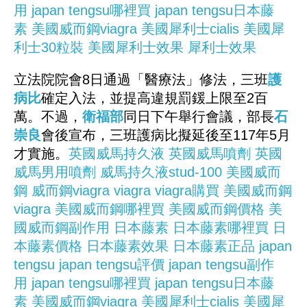
用
japan tengsu哪裡買
japan tengsu日本藤
素
美國威而鋼viagra
美國犀利士cialis
美國犀
利士30粒裝
美國犀利士效果
犀利士效果
立法院院會8日通過「醫療法」修法，三班
護
病比
確定入法，並提高違規罰鍰上限至2百
萬。不過，
衛福部
同日下午舉行會議，部長
石
崇良
會後宣布，三班護病比擬延後至117年5月
才實施。
英國威馬持久液
英國威馬噴劑
英國
威馬男用噴劑
威馬持久液stud-100
美國威而
鋼
威而鋼viagra
viagra
viagra購買
美國威而鋼
viagra
美國威而鋼哪裡買
美國威而鋼價格
美
國威而鋼副作用
日本藤素
日本藤素哪裡買
日
本藤素價格
日本藤素效果
日本藤素正品
japan
tengsu
japan tengsu評價
japan tengsu副作
用
japan tengsu哪裡買
japan tengsu日本藤
素
美國威而鋼viagra
美國犀利士cialis
美國犀