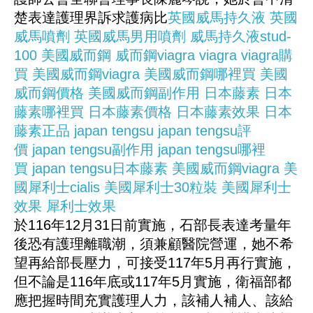
楚表達護理界訴求護病比
英國威馬持久液
英國
威馬噴劑
英國威馬男用噴劑
威馬持久液stud-
100
美國威而鋼
威而鋼viagra
viagra
viagra購
買
美國威而鋼viagra
美國威而鋼哪裡買
美國
威而鋼價格
美國威而鋼副作用
日本藤素
日本
藤素哪裡買
日本藤素價格
日本藤素效果
日本
藤素正品
japan tengsu
japan tengsu評
價
japan tengsu副作用
japan tengsu哪裡
買
japan tengsu日本藤素
美國威而鋼viagra
美
國犀利士cialis
美國犀利士30粒裝
美國犀利士
效果
犀利士效果
於116年12月31日前實施，石部長表達考量年
後恐有護理離職潮，須兼顧醫院營運，她不希
望再給部長壓力，可接受117年5月再行實施，
但不論是116年底或117年5月實施，衛福部都
應把握時間充實護理人力，該補人補人、該給