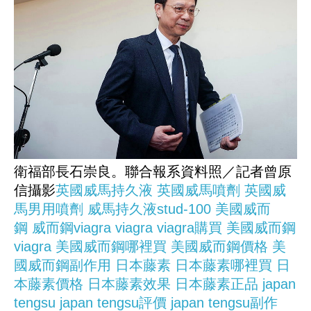
衛福部長石崇良。聯合報系資料照／記者曾原
信攝影
英國威馬持久液
英國威馬噴劑
英國威
馬男用噴劑
威馬持久液stud-100
美國威而
鋼
威而鋼viagra
viagra
viagra購買
美國威而鋼
viagra
美國威而鋼哪裡買
美國威而鋼價格
美
國威而鋼副作用
日本藤素
日本藤素哪裡買
日
本藤素價格
日本藤素效果
日本藤素正品
japan
tengsu
japan tengsu評價
japan tengsu副作