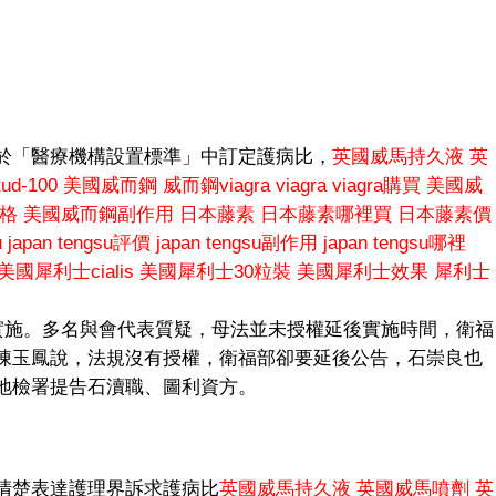
於「醫療機構設置標準」中訂定護病比，
英國威馬持久液
英
d-100
美國威而鋼
威而鋼viagra
viagra
viagra購買
美國威
格
美國威而鋼副作用
日本藤素
日本藤素哪裡買
日本藤素價
u
japan tengsu評價
japan tengsu副作用
japan tengsu哪裡
美國犀利士cialis
美國犀利士30粒裝
美國犀利士效果
犀利士
本實施。多名與會代表質疑，母法並未授權延後實施時間，衛福
陳玉鳳說，法規沒有授權，衛福部卻要延後公告，石崇良也
地檢署提告石瀆職、圖利資方。
清楚表達護理界訴求護病比
英國威馬持久液
英國威馬噴劑
英