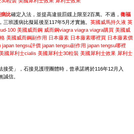
30粒裝
美國犀利士效果
犀利士效果
護病比
確定入法，並提高違規罰鍰上限至2百萬。不過，
衛福
，三班護病比擬延後至117年5月才實施。
英國威馬持久液
英
d-100
美國威而鋼
威而鋼viagra
viagra
viagra購買
美國威
格
美國威而鋼副作用
日本藤素
日本藤素哪裡買
日本藤素價
u
japan tengsu評價
japan tengsu副作用
japan tengsu哪裡
美國犀利士cialis
美國犀利士30粒裝
美國犀利士效果
犀利士
接受」，石接見護理團體時，曾承諾將於116年12月入
無誠信。