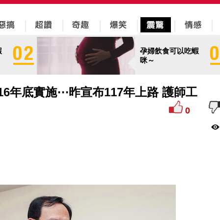
蝦
孕婦飲食可以吃蝦
咪～
6年底實施⋯昨宣布117年上路 護師工
0