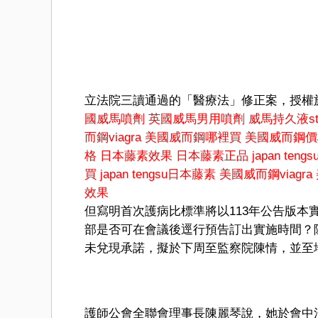
立法院三讀通過的「醫療法」修正案，授權
國威馬噴劑
英國威馬男用噴劑
威馬持久液stu
而鋼viagra
美國威而鋼哪裡買
美國威而鋼價
格
日本藤素效果
日本藤素正品
japan tengs
買
japan tengsu日本藤素
美國威而鋼viagra
效果
但寫明首次護病比標準將以113年公告版
部是否可在會議後逕行預告訂出實施時間？
未兌現承諾，擬於下周至監察院陳情，並至
護師公會全聯會理事長陳麗琴說，她於會中