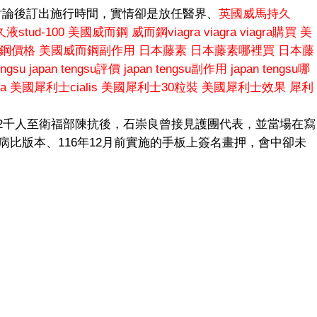
討論後訂出施行時間，實情卻是放任醫界、
英國威馬持久
stud-100
美國威而鋼
威而鋼viagra
viagra
viagra購買
美
鋼價格
美國威而鋼副作用
日本藤素
日本藤素哪裡買
日本藤
engsu
japan tengsu評價
japan tengsu副作用
japan tengsu哪
a
美國犀利士cialis
美國犀利士30粒裝
美國犀利士效果
犀利
結2千人至衛福部陳抗後，石崇良曾接見護團代表，並當場在寫
護病比版本、116年12月前實施的手板上簽名畫押，會中卻未