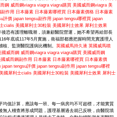
威而鋼
威而鋼viagra
viagra
viagra購買
美國威而鋼viagra
美
鋼副作用
日本藤素
日本藤素哪裡買
日本藤素價格
日本藤素
gsu評價
japan tengsu副作用
japan tengsu哪裡買
japan
ialis
美國犀利士30粒裝
美國犀利士效果
犀利士效果
考量年後恐有護理離職潮，須兼顧醫院營運，她不希望再給部長
116年底或117年5月實施，衛福部都應把握時間充實護理人
稽核、監測醫院護病比機制。
英國威馬持久液
英國威馬噴
美國威而鋼
威而鋼viagra
viagra
viagra購買
美國威而鋼
美國威而鋼副作用
日本藤素
日本藤素哪裡買
日本藤素價
u
japan tengsu評價
japan tengsu副作用
japan tengsu哪裡
美國犀利士cialis
美國犀利士30粒裝
美國犀利士效果
犀利士
平均值計算，應該每一班、每一病房均不可超標，才能實質
後無人稽查將形成問題，護理基層過去就已反映，由醫院填