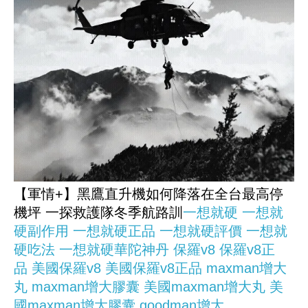
【軍情+】黑鷹直升機如何降落在全台最高停
機坪 一探救護隊冬季航路訓
一想就硬
一想就
硬副作用
一想就硬正品
一想就硬評價
一想就
硬吃法
一想就硬華陀神丹
保羅v8
保羅v8正
品
美國保羅v8
美國保羅v8正品
maxman增大
丸
maxman增大膠囊
美國maxman增大丸
美
國maxman增大膠囊
goodman增大