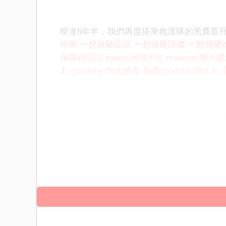
暌違6年半，我們再度搭乘救護隊的黑鷹直
作用
一想就硬正品
一想就硬評價
一想就硬
保羅v8正品
maxman增大丸
maxman增大
丸
goodman增大膠囊
美國goodman增大丸
YouTube聯合影音udn video頻道推出原創
評價
一想就硬吃法
一想就硬華陀神丹
保羅v
丸
maxman增大膠囊
美國maxman增大丸
美
國goodman增大丸
美國goodman增大膠囊
更多影音內容，歡迎訂閱
YouTube聯合影音