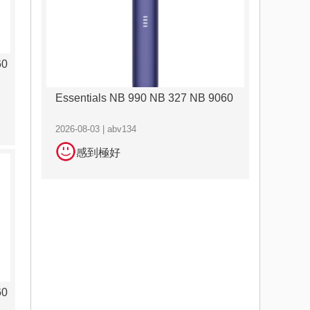
60
Essentials NB 990 NB 327 NB 9060
2026-08-03 | abv134
感到極好
60