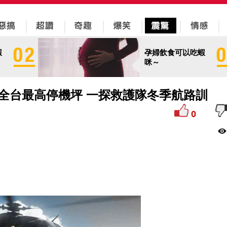
蝦
孕婦飲食可以吃蝦
咪～
全台最高停機坪 一探救護隊冬季航路訓
0