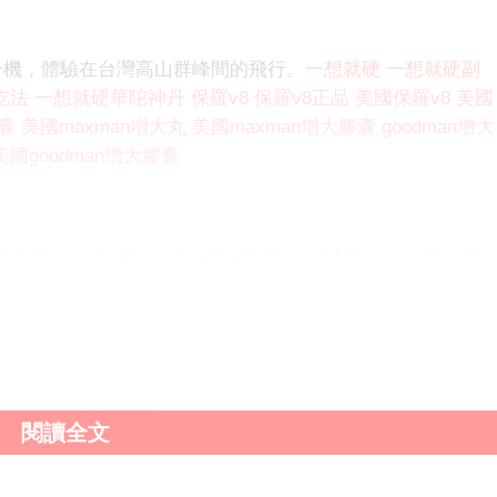
升機，體驗在台灣高山群峰間的飛行。
一想就硬
一想就硬副
吃法
一想就硬華陀神丹
保羅v8
保羅v8正品
美國保羅v8
美國
膠囊
美國maxman增大丸
美國maxman增大膠囊
goodman增大
美國goodman增大膠囊
影音內容，
一想就硬
一想就硬副作用
一想就硬正品
一想就硬
8
保羅v8正品
美國保羅v8
美國保羅v8正品
maxman增大
國maxman增大膠囊
goodman增大丸
goodman增大膠囊
美
頻道
。
閱讀全文