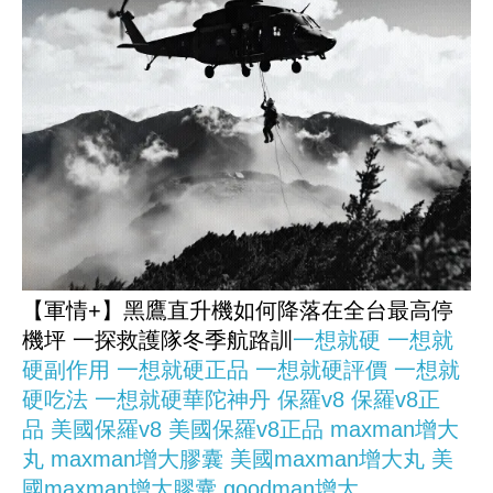
【軍情+】黑鷹直升機如何降落在全台最高停
機坪 一探救護隊冬季航路訓
一想就硬
一想就
硬副作用
一想就硬正品
一想就硬評價
一想就
硬吃法
一想就硬華陀神丹
保羅v8
保羅v8正
品
美國保羅v8
美國保羅v8正品
maxman增大
丸
maxman增大膠囊
美國maxman增大丸
美
國maxman增大膠囊
goodman增大