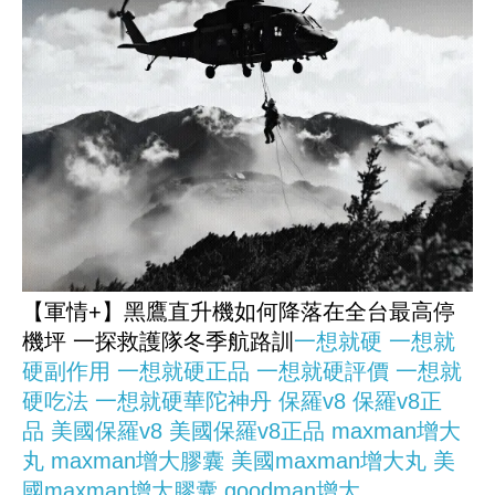
【軍情+】黑鷹直升機如何降落在全台最高停
機坪 一探救護隊冬季航路訓
一想就硬
一想就
硬副作用
一想就硬正品
一想就硬評價
一想就
硬吃法
一想就硬華陀神丹
保羅v8
保羅v8正
品
美國保羅v8
美國保羅v8正品
maxman增大
丸
maxman增大膠囊
美國maxman增大丸
美
國maxman增大膠囊
goodman增大