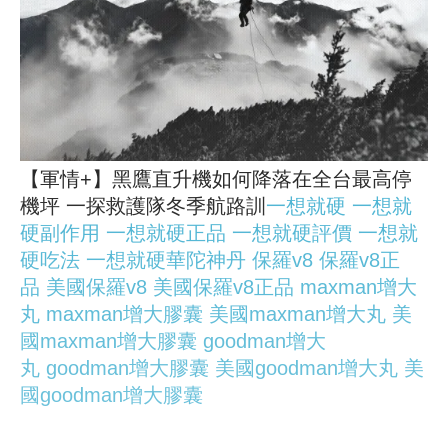
【軍情+】黑鷹直升機如何降落在全台最高停
機坪 一探救護隊冬季航路訓
一想就硬
一想就
硬副作用
一想就硬正品
一想就硬評價
一想就
硬吃法
一想就硬華陀神丹
保羅v8
保羅v8正
品
美國保羅v8
美國保羅v8正品
maxman增大
丸
maxman增大膠囊
美國maxman增大丸
美
國maxman增大膠囊
goodman增大
丸
goodman增大膠囊
美國goodman增大丸
美
國goodman增大膠囊