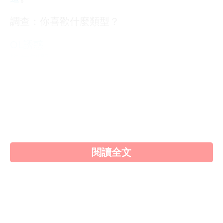
調查：你喜歡什麼類型？
OL誘惑
學生制服
人妻NTR
素人女大生
歐美系列
自拍外流
不好說
閱讀全文