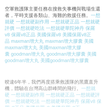
空軍救護隊主要任務在搜救失事機與戰場生還
者，平時支援各類山、海難的救援任務。
一想
就硬
一想就硬副作用
一想就硬正品
一想就硬
評價
一想就硬吃法
一想就硬華陀神丹
保羅
v8
保羅v8正品
美國保羅v8
美國保羅v8正
品
maxman增大丸
maxman增大膠囊
美國
maxman增大丸
美國maxman增大膠
囊
goodman增大丸
goodman增大膠囊
美國
goodman增大丸
美國goodman增大膠囊
暌違6年半，我們再度搭乘救護隊的黑鷹直升
機，體驗在台灣高山群峰間的飛行。
一想就
硬
一想就硬副作用
一想就硬正品
一想就硬評
價
一想就硬吃法
一想就硬華陀神丹
保羅v8
保