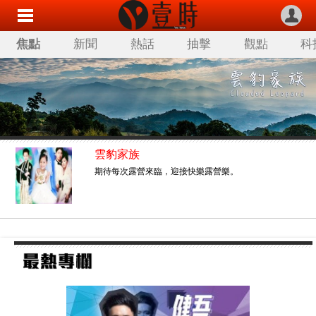
焦點
新聞
熱話
抽擊
觀點
科
雲豹家族
期待每次露營來臨，迎接快樂露營樂。