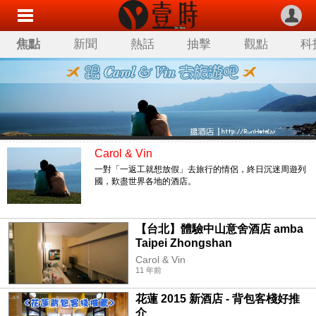
焦點
新聞
熱話
抽擊
觀點
科
Carol & Vin
一對「一返工就想放假」去旅行的情侶，終日沉迷周遊列
國，歎盡世界各地的酒店。
【台北】體驗中山意舍酒店 amba
Taipei Zhongshan
Carol & Vin
11 年前
花蓮 2015 新酒店 - 背包客棧好推
介