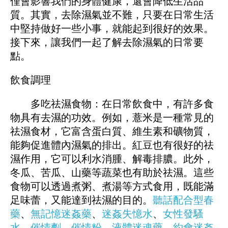
僅會影響我們的身體健康，還會降低生活品
質。其實，去除濕氣並不難，只要在日常生活
中堅持做好一些小事，就能起到很好的效果。
接下來，讓我們一起了解去除濕氣的日常要
點。
飲食調理
多吃祛濕食物：在日常飲食中，有許多食
物具有去濕的功效。例如，薏米是一種常見的
祛濕食材，它富含蛋白質、維生素和礦物質，
能夠促進體內濕氣的排出。紅豆也有很好的祛
濕作用，它可以利水消腫、解毒排膿。此外，
冬瓜、苦瓜、山藥等蔬菜也有助於祛濕。這些
食物可以透過煮粥、煮湯等方式食用，既能滿
足味蕾，又能達到祛濕的目的。
聽話配合型春
藥
、
無記憶迷姦藥
、
迷姦失憶水
、
女性發騷
水
、
催情劑
、
催情粉
、
液體迷魂藥
、
約會迷姦