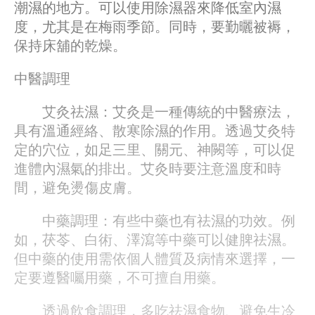
潮濕的地方。可以使用除濕器來降低室內濕
度，尤其是在梅雨季節。同時，要勤曬被褥，
保持床舖的乾燥。
中醫調理
艾灸祛濕：艾灸是一種傳統的中醫療法，
具有溫通經絡、散寒除濕的作用。透過艾灸特
定的穴位，如足三里、關元、神闕等，可以促
進體內濕氣的排出。艾灸時要注意溫度和時
間，避免燙傷皮膚。
中藥調理：有些中藥也有祛濕的功效。例
如，茯苓、白術、澤瀉等中藥可以健脾祛濕。
但中藥的使用需依個人體質及病情來選擇，一
定要遵醫囑用藥，不可擅自用藥。
透過飲食調理，多吃祛濕食物、避免生冷