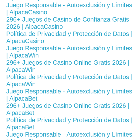
Juego Responsable - Autoexclusión y Límites
| AlpacaCasino
296+ Juegos de Casino de Confianza Gratis
2026 | AlpacaCasino
Política de Privacidad y Protección de Datos |
AlpacaCasino
Juego Responsable - Autoexclusión y Límites
| AlpacaWin
296+ Juegos de Casino Online Gratis 2026 |
AlpacaWin
Política de Privacidad y Protección de Datos |
AlpacaWin
Juego Responsable - Autoexclusión y Límites
| AlpacaBet
296+ Juegos de Casino Online Gratis 2026 |
AlpacaBet
Política de Privacidad y Protección de Datos |
AlpacaBet
Juego Responsable - Autoexclusión y Límites