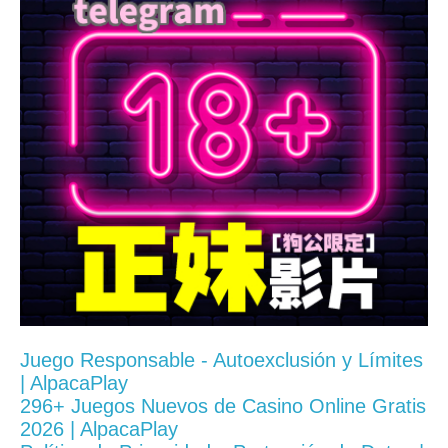
Juego Responsable - Autoexclusión y Límites
| AlpacaPlay
296+ Juegos Nuevos de Casino Online Gratis
2026 | AlpacaPlay