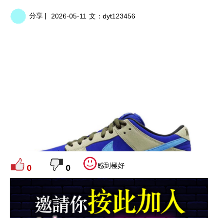
分享 |
2026-05-11
文：
dyt123456
感到極好
0
0