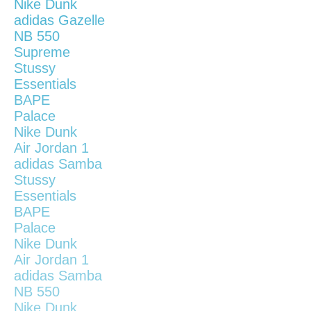
Nike Dunk
adidas Gazelle
NB 550
Supreme
Stussy
Essentials
BAPE
Palace
Nike Dunk
Air Jordan 1
adidas Samba
Stussy
Essentials
BAPE
Palace
Nike Dunk
Air Jordan 1
adidas Samba
NB 550
Nike Dunk