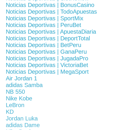
Noticias Deportivas | BonusCasino
Noticias Deportivas | TodoApuestas
Noticias Deportivas | SportMix
Noticias Deportivas | PeruBet
Noticias Deportivas | ApuestaDiaria
Noticias Deportivas | DeportTotal
Noticias Deportivas | BetPeru
Noticias Deportivas | GanaPeru
Noticias Deportivas | JugadaPro
Noticias Deportivas | VictoriaBet
Noticias Deportivas | MegaSport
Air Jordan 1
adidas Samba
NB 550
Nike Kobe
LeBron
KD
Jordan Luka
adidas Dame