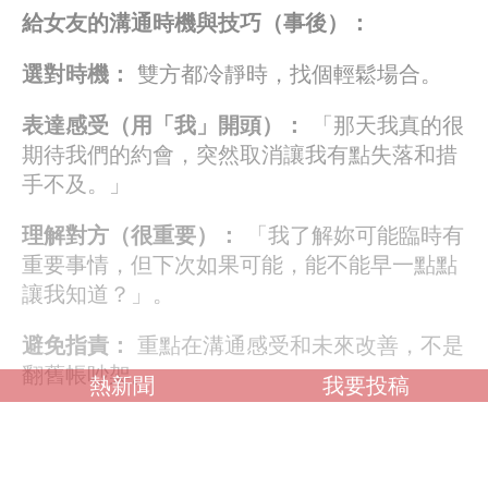
給女友的溝通時機與技巧（事後）：
選對時機：
雙方都冷靜時，找個輕鬆場合。
表達感受（用「我」開頭）：
「那天我真的很
期待我們的約會，突然取消讓我有點失落和措
手不及。」
理解對方（很重要）：
「我了解妳可能臨時有
重要事情，但下次如果可能，能不能早一點點
讓我知道？」。
避免指責：
重點在溝通感受和未來改善，不是
翻舊帳吵架。
熱新聞
我要投稿
重要提醒！ 別讓錯誤決定害了你
絕對禁忌：