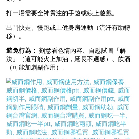
打一場需要全神貫注的手遊或線上遊戲。
出門快走、慢跑或上健身房運動（流汗有助轉
移）。
避免行為：
刻意看色情內容、自慰試圖「解
決」（這可能火上加油，延長不適感）、飲酒
（可能加劇副作用）。